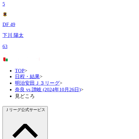
5
DF 49
下川 陽太
63
TOP
>
日程・結果
>
明治安田Ｊ３リーグ
>
奈良 vs 讃岐 (2024年10月26日)
>
見どころ
Ｊリーグ公式サービス