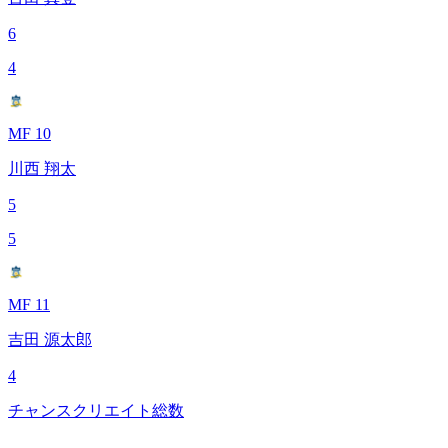
6
4
MF 10
川西 翔太
5
5
MF 11
吉田 源太郎
4
チャンスクリエイト総数