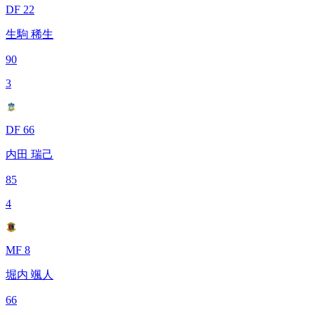
DF 22
生駒 稀生
90
3
DF 66
内田 瑞己
85
4
MF 8
堀内 颯人
66