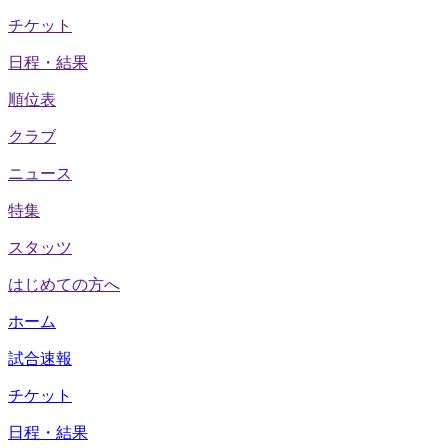
チケット
日程・結果
順位表
クラブ
ニュース
特集
スタッツ
はじめての方へ
ホーム
試合速報
チケット
日程・結果