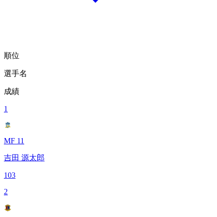
順位
選手名
成績
1
MF 11
吉田 源太郎
103
2