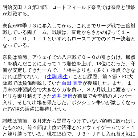
明治安田Ｊ３第34節、ロートフィールド奈良では奈良と讃岐
が対戦する。
奈良が昨季Ｊ３に参入してから、これまでリーグ戦で三度対
戦している両チーム。戦績は、直近からさかのぼって１－
１、０－０、１－１といずれもロースコアでのドロー決着と
なっている。
奈良は前節、アウェイでの八戸戦で０－０の引き分け。勝点
１を積んだことによって１つ順位を上げ、18位になった。守
備が安定してきた一方で、「相手よりも（多く）得点できな
ければ勝てない」（
生駒 稀生
）ことは課題。前々節・FC大
阪戦では負傷離脱していた
百田 真登
が復帰した。また、１
月末の練習試合で大きなケガを負い、８カ月以上に渡るリハ
ビリを乗り越えてきた
酒井 達磨
が前節で今季初のメンバー
入り、そして出場を果たした。ポジション争いが激しくなっ
たFW陣の活躍に期待したい。
讃岐は前節、８月末から黒星をつけていない宮崎に敗れはし
たものの、前々節は上位の沼津とのアウェイゲームで２－１
と競り勝っている。現在15位で、Ｊ３・ＪＦＬ入れ替え戦に