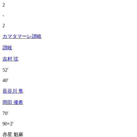
2
-
2
カマタマーレ讃岐
讃岐
吉村 弦
52'
40'
長谷川 隼
岡田 優希
70'
90+2'
赤星 魁麻