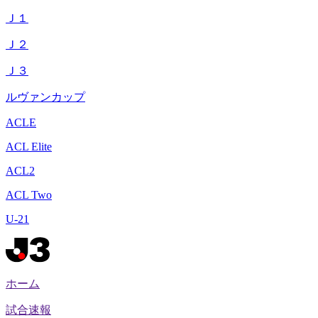
Ｊ１
Ｊ２
Ｊ３
ルヴァンカップ
ACLE
ACL Elite
ACL2
ACL Two
U-21
ホーム
試合速報