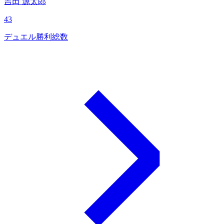
吉田 源太郎
43
デュエル勝利総数