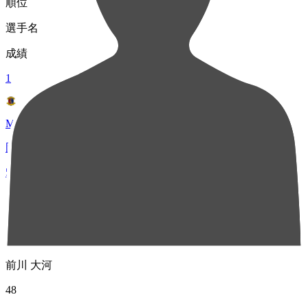
順位
選手名
成績
1
MF 31
岡田 優希
54
2
MF 13
前川 大河
48