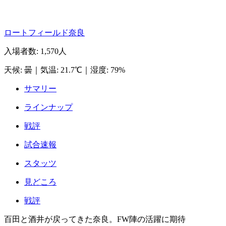
ロートフィールド奈良
入場者数
:
1,570人
天候
:
曇
｜
気温
:
21.7℃
｜
湿度
:
79%
サマリー
ラインナップ
戦評
試合速報
スタッツ
見どころ
戦評
百田と酒井が戻ってきた奈良。FW陣の活躍に期待