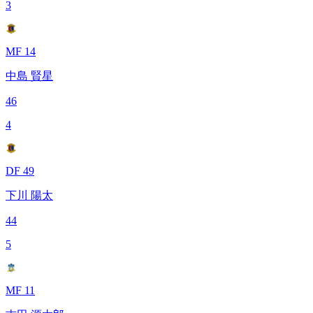
3
MF 14
中島 賢星
46
4
DF 49
下川 陽太
44
5
MF 11