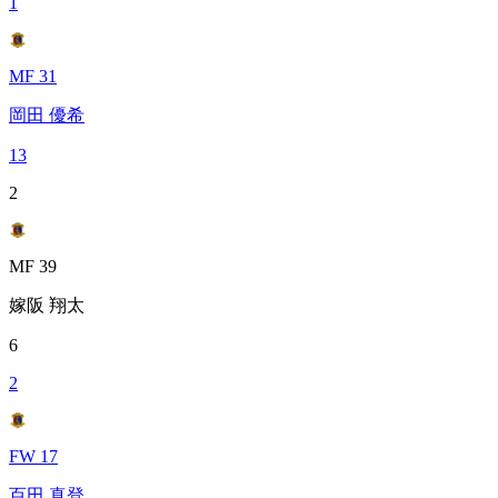
1
MF 31
岡田 優希
13
2
MF 39
嫁阪 翔太
6
2
FW 17
百田 真登