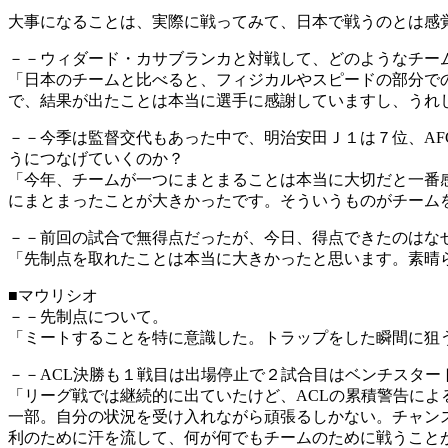
大事になることは、実際に戦ってみて、日本で戦うのとは感
－－ウィダード・カサブランカと対戦して、どのようなチー
「日本のチームと比べると、フィジカルやスピードの部分で
で、結果が出たことは本当に選手に感謝していますし、うれ
－－今季は監督交代もあった中で、明治安田Ｊ１は７位、A
うにつなげていくのか？
「今年、チームが一つにまとまることは本当に大切だと一番
にまとまったことが大きかったです。そういうものがチーム
－－前回の試合で無得点だったが、今日、得点できたのはな
「先制点を取れたことは本当に大きかったと思います。素晴
■マウリシオ
－－先制点について。
「ミートすることを特に意識した。トラップをした瞬間に狙
－－ACL決勝も１戦目は出場停止で２試合目はベンチスタ
「リーグ戦では継続的に出ていたけど、ACLの累積警告に
一部。自分の状況を受け入れながら頑張るしかない。チャン
利のために汗を流して、何が何でもチームのために戦うこと