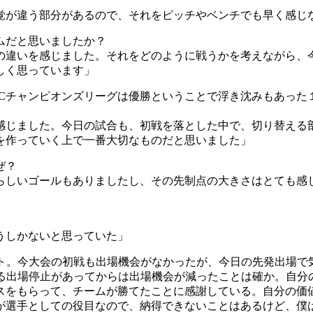
覚が違う部分があるので、それをピッチやベンチでも早く感じ
ムだと思いましたか？
の違いを感じました。それをどのように戦うかを考えながら、
しく思っています」
FCチャンピオンズリーグは優勝ということで浮き沈みもあった
感じました。今日の試合も、初戦を落とした中で、切り替える
を作っていく上で一番大切なものだと思いました」
ぜ？
らしいゴールもありましたし、その先制点の大きさはとても感
うしかないと思っていた」
ート。今大会の初戦も出場機会がなかったが、今日の先発出場で
よる出場停止があってからは出場機会が減ったことは確か。自分
スをもらって、チームが勝てたことに感謝している。自分の価
が選手としての役目なので、納得できないことはあるけど、僕