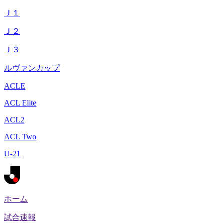
Ｊ１
Ｊ２
Ｊ３
ルヴァンカップ
ACLE
ACL Elite
ACL2
ACL Two
U-21
ホーム
試合速報