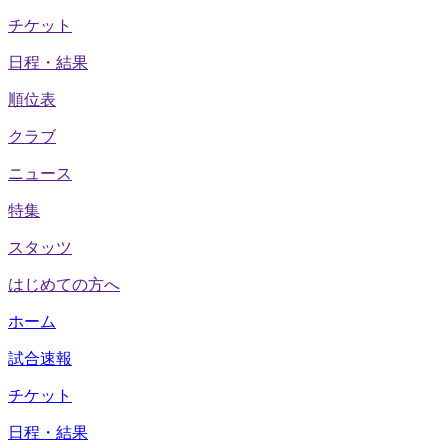
チケット
日程・結果
順位表
クラブ
ニュース
特集
スタッツ
はじめての方へ
ホーム
試合速報
チケット
日程・結果