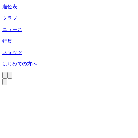
順位表
クラブ
ニュース
特集
スタッツ
はじめての方へ