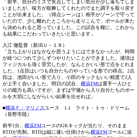
「前半、自分のミスで失点してしまい気分が少し落ちてしま
いましたが、味方が鼓舞してくれたのでまた調子を取り戻す
ことが出来ました。（得点シーンは）相手がゾーンで守って
いたので、少し離れたところから走りこんで、ボールが来た
ら決められると思っていました。この試合を糧に、これから
も結果にこだわっていきたいと思います」
入江 徹監督（新潟Ｕ－１８）
「立ち上がりはなかなか思うようにはできなかったが、時間
が経つにつれて少しずつやりたいことができました。浦項は
フィジカルも強く苦労したが、なんとかいい形で点をとれま
した。1点目はいつも自分たちのやっている形での得点。2点
目は、池田がいい形で入り、小田のキックもいい精度で2人
が上手く合いました。明日の試合、
横浜FM
は選手一人ひと
りの能力も高いですが、まずは守備から入り自分たちのボー
ルを大切にしながらいい結果を出せれば」
■
横浜Ｆ・マリノス
ユース 1-1 ライト・トゥ・ドリーム
（長野市陸）
前半1分、
横浜FM
ユースのGKキックが当たり、そのまま
RTDが先制。RTDは縦に速い仕掛けから
横浜FM
ゴールに迫