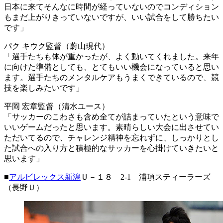
日本に来てそんなに時間が経っていないのでコンディション
もまだ上がりきっていないですが、いい試合をして勝ちたい
です」
パク キウク監督（蔚山現代）
「選手たちも体が重かったが、よく動いてくれました。来年
に向けた準備としても、とてもいい機会になっていると思い
ます。選手たちのメンタルケアもうまくできているので、競
技を楽しみたいです」
平岡 宏章監督（清水ユース）
「サッカーのこわさも含め全てが詰まっていたという意味で
いいゲームだったと思います。素晴らしい大会に出させてい
ただいてるので、チャレンジ精神を忘れずに、しっかりとし
た試合への入り方と積極的なサッカーを心掛けていきたいと
思います」
■
アルビレックス新潟
Ｕ－１８ 2-1 浦項スティーラーズ
（長野Ｕ）