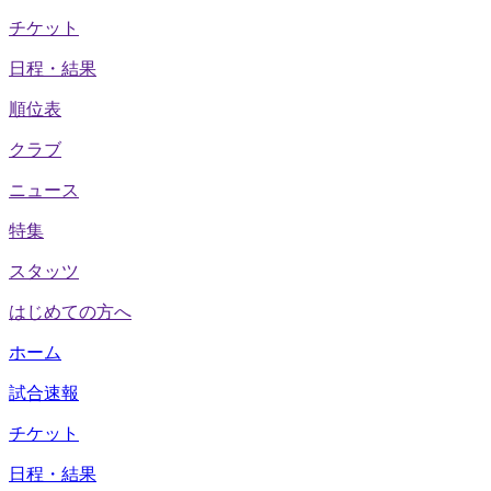
チケット
日程・結果
順位表
クラブ
ニュース
特集
スタッツ
はじめての方へ
ホーム
試合速報
チケット
日程・結果