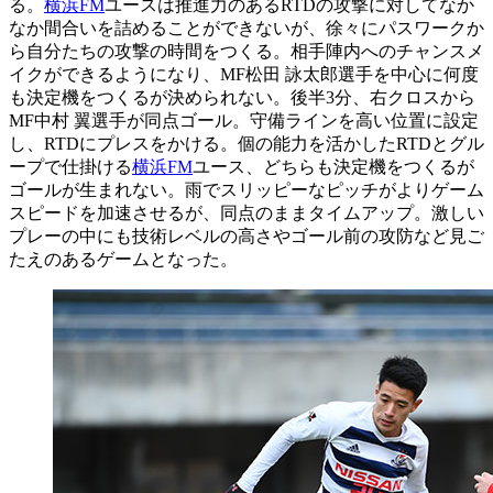
る。
横浜FM
ユースは推進力のあるRTDの攻撃に対してなか
なか間合いを詰めることができないが、徐々にパスワークか
ら自分たちの攻撃の時間をつくる。相手陣内へのチャンスメ
イクができるようになり、MF松田 詠太郎選手を中心に何度
も決定機をつくるが決められない。後半3分、右クロスから
MF中村 翼選手が同点ゴール。守備ラインを高い位置に設定
し、RTDにプレスをかける。個の能力を活かしたRTDとグル
ープで仕掛ける
横浜FM
ユース、どちらも決定機をつくるが
ゴールが生まれない。雨でスリッピーなピッチがよりゲーム
スピードを加速させるが、同点のままタイムアップ。激しい
プレーの中にも技術レベルの高さやゴール前の攻防など見ご
たえのあるゲームとなった。