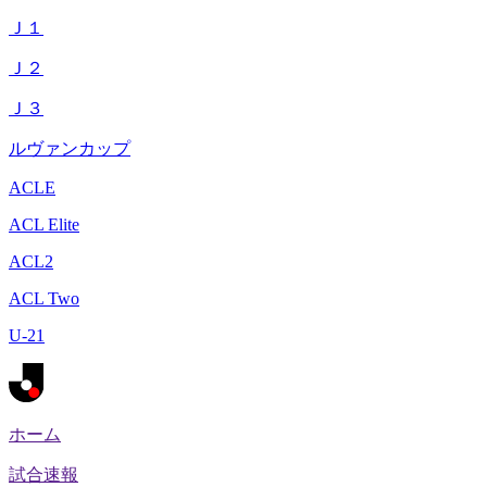
Ｊ１
Ｊ２
Ｊ３
ルヴァンカップ
ACLE
ACL Elite
ACL2
ACL Two
U-21
ホーム
試合速報