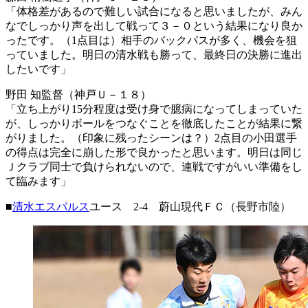
「体格差があるので難しい試合になると思いましたが、みん
なでしっかり声を出して戦って３－０という結果になり良か
ったです。（1点目は）相手のバックパスが多く、機会を狙
っていました。明日の清水戦も勝って、最終日の決勝に進出
したいです」
野田 知監督（神戸Ｕ－１８）
「立ち上がり15分程度は受け身で臆病になってしまっていた
が、しっかりボールをつなぐことを徹底したことが結果に繋
がりました。（印象に残ったシーンは？）2点目の小田選手
の得点は完全に崩した形で良かったと思います。明日は同じ
Ｊクラブ同士で負けられないので、連戦ですがいい準備をし
て臨みます」
■
清水エスパルス
ユース 2-4 蔚山現代ＦＣ（長野市陸）