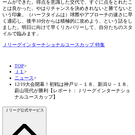
ームができた。得点を意識した交代で、すぐに点をとれたこ
とは良かった。やはりチャンスを決めきれないと勝てないと
いう印象。（ハーフタイムは）球際やアプローチの速さに早
く適応し、後半10分からは積極的に攻めよう、という話をし
ました。明日に向けて早くリカバリーして、自分たちのスタ
イルで臨みます」
Ｊリーグインターナショナルユースカップ 特集
TOP
>
Ｊ１
>
ニュース
>
12/19大会開幕！初戦は神戸Ｕ－１８、新潟Ｕ－１８、
蔚山現代が勝利【レポート：Ｊリーグインターナショ
ナルユースカップ】
Ｊリーグ公式サービス