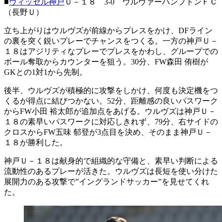
■
ヴィッセル神戸
Ｕ－１８ 3-0 ウルヴァーハンプトンＦＣ
（長野Ｕ）
立ち上がりはウルヴズが前線からプレスをかけ、DFライン
の裏を突く鋭いプレーでチャンスをつくる。一方の神戸Ｕ－
１８はアジリティなプレーでプレスをかわし、グループでの
ボール奪取からカウンターを狙う。30分、FW森田 侑樹が
GKとの1対1から先制。
後半、ウルヴズが積極的に攻撃をしかけ、何度も決定機をつ
くるが得点に結びつかない。52分、距離感の良いパスワーク
からFW小田 裕太郎が追加点をあげる。ウルヴズは神戸Ｕ－
１８の素早いパスワークに対応しきれず、79分、右サイドの
クロスからFW五味 郁登が3点目を決め、そのまま神戸Ｕ－
１８が勝利した。
神戸Ｕ－１８は献身的で組織的な守備と、素早い判断による
流動性のあるプレーが活きた。ウルヴズは長短を使い分けた
展開力のある攻撃で”イングランドサッカー”を見せてくれ
た。