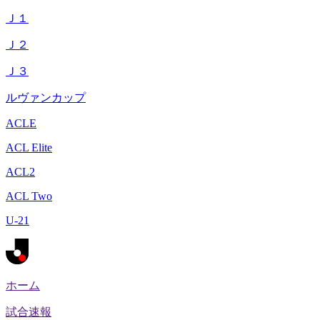
Ｊ１
Ｊ２
Ｊ３
ルヴァンカップ
ACLE
ACL Elite
ACL2
ACL Two
U-21
ホーム
試合速報