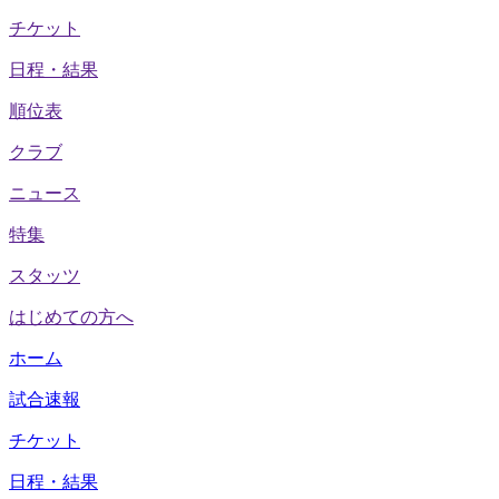
チケット
日程・結果
順位表
クラブ
ニュース
特集
スタッツ
はじめての方へ
ホーム
試合速報
チケット
日程・結果