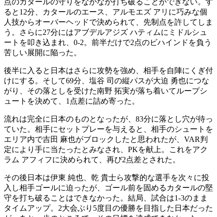
点のカタールの守りをなかなか打ち破ることができない。す
ると12分、カタールのエース、アルモエズ アリに巧みな個
人技からオーバーヘッドで決められて、先制点を許してしま
う。さらに27分にはアブデルアジズ ハティムにミドルシュ
ートを叩き込まれ、0-2。前半だけで2点のビハインドを負う
苦しい展開に陥った。
後半に入ると日本はさらに攻勢を強め、相手を自陣にくぎ付
けにする。そして69分、塩谷 司の縦パスが大迫 勇也につな
がり、その落としを受けた南野 拓実が落ち着いてループシ
ュートを決めて、1点差に詰め寄った。
流れは完全に日本のものとなったが、83分に落とし穴が待っ
ていた。相手にセットプレーを与えると、相手のシュートを
エリア内で吉田 麻也がブロックしたと思われたが、VAR判
定により手に当たったとみなされ、PKを献上。これをアク
ラム アフィフに決められて、再び2点差とされた。
その後日本は伊東 純也、乾 貴士ら攻撃的な選手を次々に投
入し相手ゴールに迫ったが、ゴール前を固めるカタールの堅
守を打ち破ることはできなかった。結局、試合は1-3のまま
タイムアップ。2大会ぶり5度目の優勝を目指した日本だった