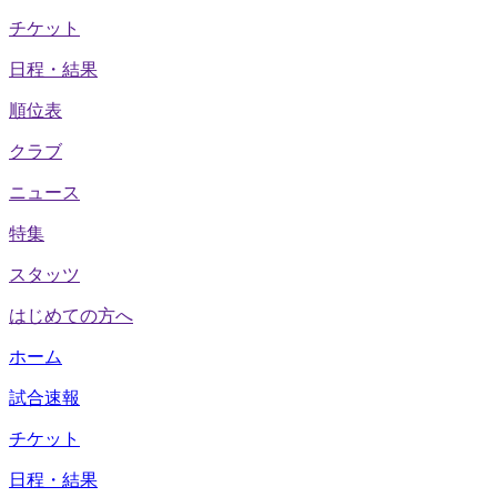
チケット
日程・結果
順位表
クラブ
ニュース
特集
スタッツ
はじめての方へ
ホーム
試合速報
チケット
日程・結果