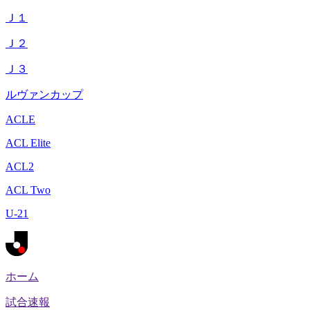
Ｊ１
Ｊ２
Ｊ３
ルヴァンカップ
ACLE
ACL Elite
ACL2
ACL Two
U-21
ホーム
試合速報