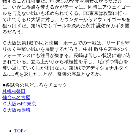
転することは可能だ。FC東京の堅守を崩せなかっただけ
に、いかに得点を奪えるかがテーマに。同時にアウェイゴー
ルを与えない戦いも求められてくる。FC東京は攻撃に打っ
て出てくるＣ大阪に対し、カウンターからアウェイゴールを
狙うはずだ。第1戦でもゴールを決めた永井 謙佑がカギを握
るだろう。
Ｇ大阪は第1戦で4-1と快勝。ホームでの一戦は、リードを守
り抜く手堅い戦いを展開するだろう。中村 敬斗ら若手のパ
フォーマンスにも注目が集まる。長崎は苦しい状況に追い込
まれている。立ち上がりから積極性を示し、1点ずつ得点を
奪い返していくしか術はない。第1戦でアディショナルタイ
ムに1点を返したことが、奇跡の序章となるか。
■各試合の見どころをチェック
札幌vs磐田
仙台vs名古屋
Ｃ大阪vsFC東京
Ｇ大阪vs長崎
TOP
>