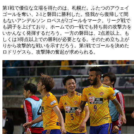
第1戦で優位な立場を得たのは、札幌だ。ふたつのアウェイ
ゴールを奪い、2-1と磐田に勝利した。怪我から復帰して間
もないアンデルソン ロペスが2ゴールをマーク。リーグ戦で
も調子を上げており、ホームでの一戦でも持ち前の攻撃力を
いかんなく発揮するだろう。一方の磐田は、2点差以上、も
しくは3得点以上での勝利が必要となる。そのため立ち上が
りから攻撃的な戦いを示すだろう。第1戦でゴールを決めた
ロドリゲスら、攻撃陣の奮起が求められる。