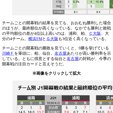
チームごとの開幕戦の結果を見ても、おおむね勝利した場合
のほうが、最終順位が高くなっている。なかでも勝利と敗戦
の平均順位の差が4位以上高いのは、浦和、柏、
Ｃ大阪
、大
分の4チーム。
横浜FM
と
Ｇ大阪
も3位近く高くなっている。
チームごとの開幕戦の勝敗を見ていくと、9勝を挙げている
川崎Ｆ
を筆頭に、柏、仙台、
名古屋
あたりが高い勝利率を示
している。ともに得意とする仙台と
名古屋
の対戦が、今季の
開幕戦の注目カードと言えそうだ。
※画像をクリックして拡大