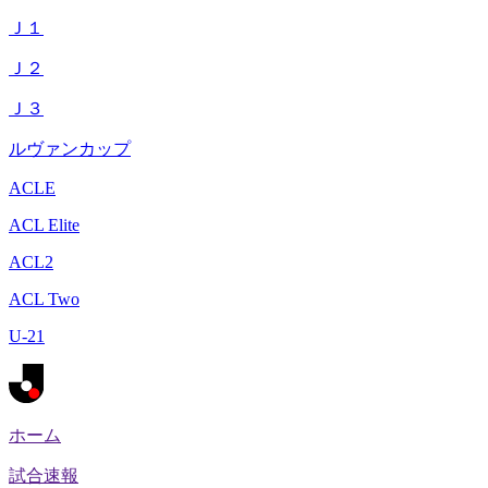
Ｊ１
Ｊ２
Ｊ３
ルヴァンカップ
ACLE
ACL Elite
ACL2
ACL Two
U-21
ホーム
試合速報