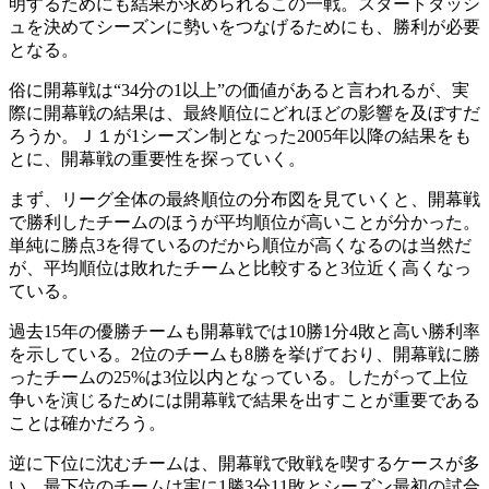
明するためにも結果が求められるこの一戦。スタートダッシ
ュを決めてシーズンに勢いをつなげるためにも、勝利が必要
となる。
俗に開幕戦は“34分の1以上”の価値があると言われるが、実
際に開幕戦の結果は、最終順位にどれほどの影響を及ぼすだ
ろうか。Ｊ１が1シーズン制となった2005年以降の結果をも
とに、開幕戦の重要性を探っていく。
まず、リーグ全体の最終順位の分布図を見ていくと、開幕戦
で勝利したチームのほうが平均順位が高いことが分かった。
単純に勝点3を得ているのだから順位が高くなるのは当然だ
が、平均順位は敗れたチームと比較すると3位近く高くなっ
ている。
過去15年の優勝チームも開幕戦では10勝1分4敗と高い勝利率
を示している。2位のチームも8勝を挙げており、開幕戦に勝
ったチームの25%は3位以内となっている。したがって上位
争いを演じるためには開幕戦で結果を出すことが重要である
ことは確かだろう。
逆に下位に沈むチームは、開幕戦で敗戦を喫するケースが多
い。最下位のチームは実に1勝3分11敗とシーズン最初の試合