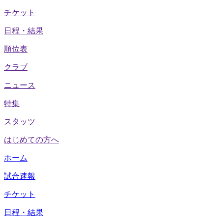
チケット
日程・結果
順位表
クラブ
ニュース
特集
スタッツ
はじめての方へ
ホーム
試合速報
チケット
日程・結果