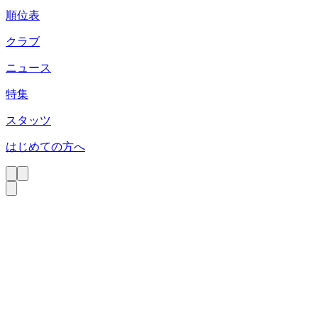
順位表
クラブ
ニュース
特集
スタッツ
はじめての方へ