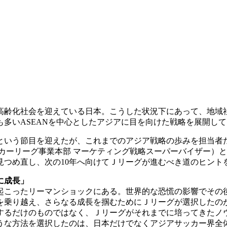
超高齢化社会を迎えている日本。こうした状況下にあって、地
多いASEANを中心としたアジアに目を向けた戦略を展開し
0年という節目を迎えたが、これまでのアジア戦略の歩みを担当
カーリーグ事業本部 マーケティング戦略スーパーバイザー）と
見つめ直し、次の10年へ向けてＪリーグが進むべき道のヒント
に成長」
に起こったリーマンショックにある。世界的な恐慌の影響でそ
を乗り越え、さらなる成長を掴むためにＪリーグが選択したの
するだけのものではなく、Ｊリーグがそれまでに培ってきたノ
うな方法を選択したのは、日本だけでなくアジアサッカー界全