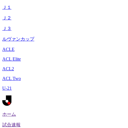
Ｊ１
Ｊ２
Ｊ３
ルヴァンカップ
ACLE
ACL Elite
ACL2
ACL Two
U-21
ホーム
試合速報