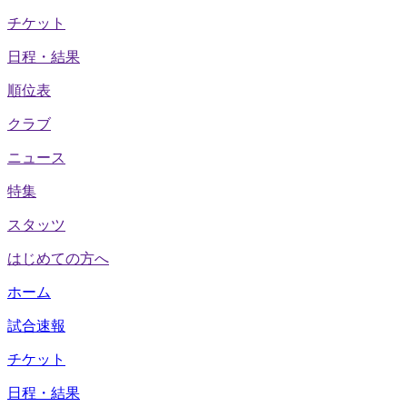
チケット
日程・結果
順位表
クラブ
ニュース
特集
スタッツ
はじめての方へ
ホーム
試合速報
チケット
日程・結果