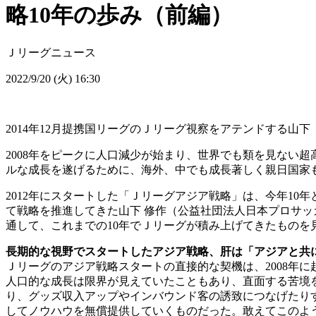
略10年の歩み（前編）
Ｊリーグニュース
2022/9/20 (火) 16:30
2014年12月提携国リーグのＪリーグ視察をアテンドする山下
2008年をピークに人口減少が始まり、世界でも類を見ない
ルな成長を遂げるために、海外、中でも成長著しく親日国家も
2012年にスタートした「Ｊリーグアジア戦略」は、今年1
て戦略を推進してきた山下 修作（公益社団法人日本プロサッ
通して、これまでの10年でＪリーグが積み上げてきたものを
長期的な視野でスタートしたアジア戦略、肝は「アジアと共
Ｊリーグのアジア戦略スタートの直接的な契機は、2008年
人口的な成長は限界が見えていたこともあり、直面する苦境
り、グッズ収入アップやインバウンド客の誘致につなげたり
してノウハウを無償提供していくものだった。敢えてこのよ