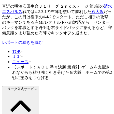
直近の明治安田生命Ｊ１リーグ ２ｎｄステージ 第8節の
清水
エスパルス
戦では4-2-3-1の布陣を敷いて勝利した
Ｇ大阪
だっ
たが、この日は従来の4-4-2でスタート。ただし相手の攻撃
のキーマンである左MFレオナルドへの対応から、センター
バックを本職とする丹羽を右サイドバックに据えるなど、守
備意識をより強めた布陣でキックオフを迎えた。
レポートの続きを読む
TOP
>
Ｊ１
>
ニュース
>
【レポート：ＡＣＬ 準々決勝 第1戦】ゲームを支配さ
れながらも粘り強く引き分けたＧ大阪 ホームでの第2
戦に望みをつなげる
Ｊリーグ公式サービス