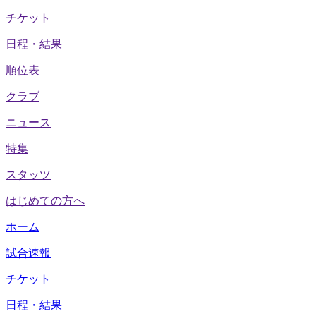
チケット
日程・結果
順位表
クラブ
ニュース
特集
スタッツ
はじめての方へ
ホーム
試合速報
チケット
日程・結果