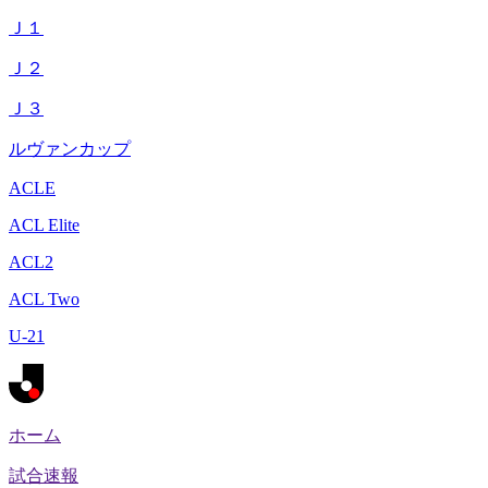
Ｊ１
Ｊ２
Ｊ３
ルヴァンカップ
ACLE
ACL Elite
ACL2
ACL Two
U-21
ホーム
試合速報