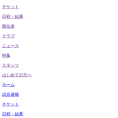
チケット
日程・結果
順位表
クラブ
ニュース
特集
スタッツ
はじめての方へ
ホーム
試合速報
チケット
日程・結果