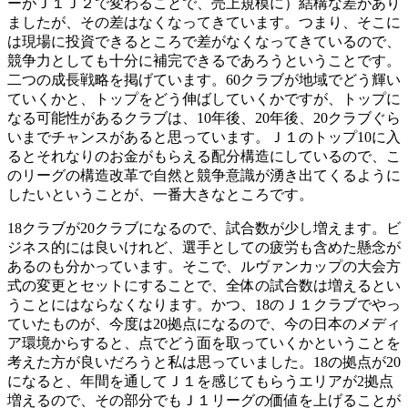
ーがＪ１Ｊ２で変わることで、売上規模に）結構な差があり
ましたが、その差はなくなってきています。つまり、そこに
は現場に投資できるところで差がなくなってきているので、
競争力としても十分に補完できるであろうということです。
二つの成長戦略を掲げています。60クラブが地域でどう輝い
ていくかと、トップをどう伸ばしていくかですが、トップに
なる可能性があるクラブは、10年後、20年後、20クラブぐら
いまでチャンスがあると思っています。Ｊ１のトップ10に入
るとそれなりのお金がもらえる配分構造にしているので、こ
のリーグの構造改革で自然と競争意識が湧き出てくるように
したいということが、一番大きなところです。
18クラブが20クラブになるので、試合数が少し増えます。ビ
ジネス的には良いけれど、選手としての疲労も含めた懸念が
あるのも分かっています。そこで、ルヴァンカップの大会方
式の変更とセットにすることで、全体の試合数は増えるとい
うことにはならなくなります。かつ、18のＪ１クラブでやっ
ていたものが、今度は20拠点になるので、今の日本のメディ
ア環境からすると、点でどう面を取っていくかということを
考えた方が良いだろうと私は思っていました。18の拠点が20
になると、年間を通してＪ１を感じてもらうエリアが2拠点
増えるので、その部分でもＪ１リーグの価値を上げることが