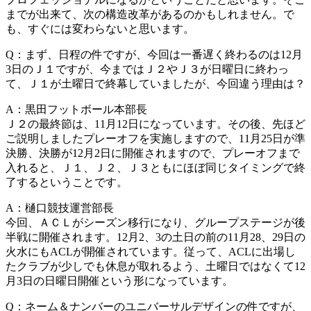
までが出来て、次の構造改革があるのかもしれません。で
も、すぐには変わらないと思います。
Q：まず、日程の件ですが、今回は一番遅く終わるのは12月
3日のＪ１ですが、今まではＪ２やＪ３が日曜日に終わっ
て、Ｊ１が土曜日で終幕していましたが、今回違う理由は？
A：黒田フットボール本部長
Ｊ２の最終節は、11月12日になっています。その後、先ほど
ご説明しましたプレーオフを実施しますので、11月25日が準
決勝、決勝が12月2日に開催されますので、プレーオフまで
入れると、Ｊ１、Ｊ２、Ｊ３ともにほぼ同じタイミングで終
了するということです。
A：樋口競技運営部長
今回、ＡＣＬがシーズン移行になり、グループステージが後
半戦に開催されます。12月2、3の土日の前の11月28、29日の
火水にもACLが開催されています。従って、ACLに出場し
たクラブが少しでも休息が取れるよう、土曜日ではなくて12
月3日の日曜日開催という形になっています。
Q：ネーム＆ナンバーのユニバーサルデザインの件ですが、