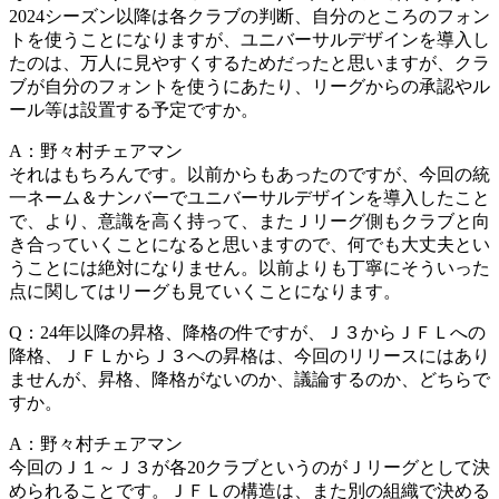
2024シーズン以降は各クラブの判断、自分のところのフォン
トを使うことになりますが、ユニバーサルデザインを導入し
たのは、万人に見やすくするためだったと思いますが、クラ
ブが自分のフォントを使うにあたり、リーグからの承認やル
ール等は設置する予定ですか。
A：野々村チェアマン
それはもちろんです。以前からもあったのですが、今回の統
一ネーム＆ナンバーでユニバーサルデザインを導入したこと
で、より、意識を高く持って、またＪリーグ側もクラブと向
き合っていくことになると思いますので、何でも大丈夫とい
うことには絶対になりません。以前よりも丁寧にそういった
点に関してはリーグも見ていくことになります。
Q：24年以降の昇格、降格の件ですが、Ｊ３からＪＦＬへの
降格、ＪＦＬからＪ３への昇格は、今回のリリースにはあり
ませんが、昇格、降格がないのか、議論するのか、どちらで
すか。
A：野々村チェアマン
今回のＪ１～Ｊ３が各20クラブというのがＪリーグとして決
められることです。ＪＦＬの構造は、また別の組織で決める