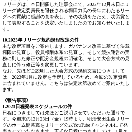
Ｊリーグは、本日開催した理事会にて、2022年12月末日にＪ
リーグ裁定委員長を退任される堀田力氏の長年にわたるリー
グへの貢献に感謝の意を表し、その功績をたたえ、功労賞と
して表彰することを決定いたしましたのでお知らせいたしま
す。
10.2023年Ｊリーグ規約規程改定の件
主な改定項目をご案内します。ガバナンス改革に基づく決裁
権限の見直し、役員報酬体系の見直し、そして競技運営の実
務に則した修正や配分金規程の明確化、そして大会方式の見
直しに伴う修正等を変更しています。
なお、先ほどご説明した大会方式の規約文言につきまして
は、2023年1月に改定を予定しているため、今回の改定資料
に含まれていません。こちらは決定次第改めてご案内いたし
ます。
《報告事項》
1.2023日程発表スケジュールの件
日程につきましては先ほどご説明させていただいた通りで
す。今週末の12月23日（金）19時より、明治安田生命Ｊリー
グのホーム開幕戦をＪリーグ公式YouTubeチャンネルにて発
表させていただきます。正式な日程につきましては、1月20