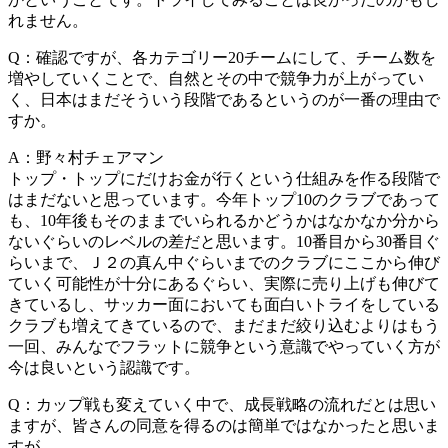
れません。
Q：確認ですが、各カテゴリー20チームにして、チーム数を
増やしていくことで、自然とその中で競争力が上がってい
く、日本はまだそういう段階であるというのが一番の理由で
すか。
A：野々村チェアマン
トップ・トップにだけお金が行くという仕組みを作る段階で
はまだないと思っています。今年トップ10のクラブであって
も、10年後もそのままでいられるかどうかはなかなか分から
ないぐらいのレベルの差だと思います。10番目から30番目ぐ
らいまで、Ｊ２の真ん中ぐらいまでのクラブにここから伸び
ていく可能性が十分にあるぐらい、実際に売り上げも伸びて
きているし、サッカー面においても面白いトライをしている
クラブも増えてきているので、まだまだ絞り込むよりはもう
一回、みんなでフラットに競争という意識でやっていく方が
今は良いという認識です。
Q：カップ戦も変えていく中で、成長戦略の流れだとは思い
ますが、皆さんの同意を得るのは簡単ではなかったと思いま
すが。