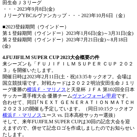
田生命Ｊ３リーグ
・・・2023年9月8日(金)
ＪリーグYBCルヴァンカップ・・・2023年10月6日（金）
■2023登録期間（ウインドー）
第１登録期間（ウインドー）2023年1月6日(金)～3月31日(金)
第２登録期間（ウインドー）2023年7月21日(金)～8月18日
(金)
4.FUJIFILM SUPER CUP 2023大会概要の件
来シーズンも「ＦＵＪＩＦＩＬＭ ＳＵＰＥＲ ＣＵＰ ２０２
３」を開催いたします。
開催日時は2023年2月11日(土・祝)13:35キックオフ。会場は
国立競技場です。対戦カードは２０２２明治安田生命Ｊ１リ
ーグ優勝の
横浜Ｆ・マリノス
と天皇杯 ＪＦＡ 第102回全日本
サッカー選手権大会 優勝チーム
ヴァンフォーレ甲府
です。
合わせて、同日｢ＮＥＸＴ ＧＥＮＥＲＡＴＩＯＮ ＭＡＴＣＨ
２０２３｣の開催も予定しています。（同日10:15クックオフ
横浜Ｆ・マリノス
ユース vs. 日本高校サッカー選抜）
そして、来年FUJIFILM SUPER CUPは30回の記念大会を迎
えますので、併せて記念ロゴを作成しましたのでお知らせい
たします。