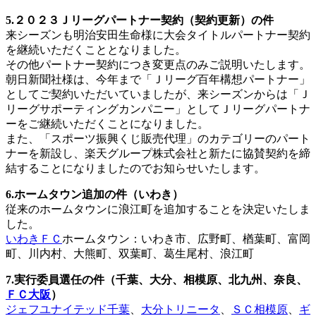
5.２０２３Ｊリーグパートナー契約（契約更新）の件
来シーズンも明治安田生命様に大会タイトルパートナー契約
を継続いただくこととなりました。
その他パートナー契約につき変更点のみご説明いたします。
朝日新聞社様は、今年まで「Ｊリーグ百年構想パートナー」
としてご契約いただいていましたが、来シーズンからは「Ｊ
リーグサポーティングカンパニー」としてＪリーグパートナ
ーをご継続いただくことになりました。
また、「スポーツ振興くじ販売代理」のカテゴリーのパート
ナーを新設し、楽天グループ株式会社と新たに協賛契約を締
結することになりましたのでお知らせいたします。
6.ホームタウン追加の件（いわき）
従来のホームタウンに浪江町を追加することを決定いたしま
した。
いわきＦＣ
ホームタウン：いわき市、広野町、楢葉町、富岡
町、川内村、大熊町、双葉町、葛生尾村、浪江町
7.実行委員選任の件（千葉、大分、相模原、北九州、奈良、
ＦＣ大阪
）
ジェフユナイテッド千葉
、
大分トリニータ
、
ＳＣ相模原
、
ギ