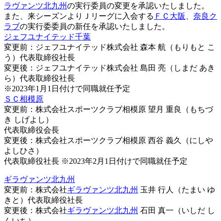
ラヴァンツ北九州
の実行委員の変更を承認いたしました。
また、来シーズンよりＪリーグに入会する
ＦＣ大阪
、
奈良ク
ラブ
の実行委委員の新任を承認いたしました。
ジェフユナイテッド千葉
変更前：ジェフユナイテッド株式会社 森本 航（もりもと こ
う）代表取締役社長
変更後：ジェフユナイテッド株式会社 島田 亮（しまだ あき
ら）代表取締役社長
※2023年1月1日付けで同職就任予定
ＳＣ相模原
変更前：株式会社スポーツクラブ相模原 望月 重良（もちづ
き しげよし）
代表取締役会長
変更後：株式会社スポーツクラブ相模原 西谷 義久（にしや
よしひさ）
代表取締役社長 ※2023年2月1日付けで同職就任予定
ギラヴァンツ北九州
変更前：株式会社
ギラヴァンツ北九州
玉井 行人（たまい ゆ
きと）代表取締役社長
変更後：株式会社
ギラヴァンツ北九州
石田 真一（いしだ し
んいち）