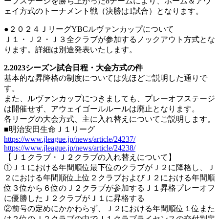
ープステージを勝ち上がった8チームにより、ホーム＆アウ
ェイ方式のトーナメント戦（決勝は1試合）となります。
●２０２４ＪリーグYBCルヴァンカップについて
Ｊ１・Ｊ２・Ｊ３全クラブが参加するノックアウト方式とな
ります。詳細は別途発表いたします。
2.2023シーズン試合日程・大会方式の件
基本的な昇降格の制度については先ほどご説明した通りで
す。
また、ルヴァンカップにつきましても、プレーオフステージ
は開催せず、アウェイゴールルールは廃止となります。
各リーグの大会方式、主に入れ替えについてご説明します。
■明治安田生命Ｊ１リーグ
https://www.jleague.jp/news/article/24237/
https://www.jleague.jp/news/article/24238/
【Ｊ１クラブ・Ｊ２クラブの入れ替えについて】
①Ｊ１における年間順位最下位のクラブがＪ２に降格し、Ｊ
２における年間順位上位２クラブおよびＪ２における年間順
位３位から６位のＪ２クラブが参加するＪ１昇格プレーオフ
に優勝したＪ２クラブがＪ１に昇格する
②前号の定めにかかわらず、Ｊ２における年間順位１位また
は２位のＪ２クラブの中でＪ１クラブライセンスの交付判定