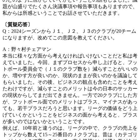
題が山盛りでたくさん決議事項や報告事項もありますので、
私からは所感ということでお話させていただきます。
〔質疑応答〕
Q：2024シーズンからＪ１、Ｊ２、Ｊ３のクラブが20チーム
になりますが、改めてこの意図を教えてください。
A：野々村チェアマン
本当に様々な方面から考えなければいけないことだと私は考
えていました。今回、まずプロセスから申し上げると、フッ
トボール委員会で（Ｊ１のクラブ数を）減らすことがいいの
か、増やす方が良いのか、現状のままが良いのかを議論して
もらいました。その後、ビジネスの観点も含めたことを考え
たわけですが、減らすことのメリットは今の日本のサッカー
の現状からしてまだ出てきません。一方で20クラブにした方
が、フットボール面でのメリットはプラス、マイナスがあっ
ても、若干プラスだろうと思います。リーグの価値をどう上
げていくかということをビジネスの面から考えると、プラス
が多いのではないかということです。
例えば、10年前と違うのは、リーグの中で、クラブの売上を
トップから数えて15～25番目のＪクラブは、昔は（カテゴリ