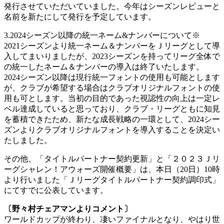
発行させていただいていました。今年はシーズンレビューと
名前を新たにして発行を予定しています。
3.2024シーズン以降の統一ネーム&ナンバーについて※
2021シーズンより統一ネーム＆ナンバーをＪリーグとして導
入してまいりましたが、2023シーズンを持ってリーグ全体で
の統一したネーム＆ナンバーの導入は終了いたします。
2024シーズン以降は現行統一フォントの使用も可能とします
が、クラブが希望する場合はクラブオリジナルフォントの使
用も可とします。当初の目的であった視認性の向上は一定レ
ベル達成していると思っており、クラブ・リーグともに知見
を蓄積できたため、新たな成長戦略の一環として、2024シー
ズンよりクラブオリジナルフォントを導入することを決定い
たしました。
その他、「タイトルパートナー契約更新」と「２０２３Ｊリ
ーグシャレン！アウォーズ開催概要」は、本日（20日）10時
より行いました「Ｊリーグタイトルパートナー契約調印式」
にてすでに公表しています。
〔野々村チェアマンよりコメント〕
ワールドカップが終わり、凄いファイナルとなり、やはり世