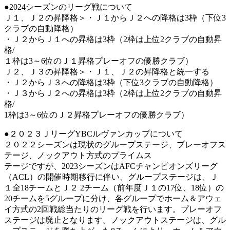
●2024シーズンのリーグ戦について
Ｊ１、Ｊ２の昇降格＞・Ｊ１からＪ２への降格は3枠（下位3
クラブの自動降格）
・Ｊ２からＪ１への昇格は3枠（2枠は上位2クラブの自動昇
格/
１枠は3～6位のＪ１昇格プレーオフの優勝クラブ）
Ｊ２、Ｊ３の昇降格＞・Ｊ１、Ｊ２の昇降格と統一する
・Ｊ２からＪ３への降格は3枠（下位3クラブの自動降格）
・Ｊ３からＪ２への昇格は3枠（2枠は上位2クラブの自動昇
格/
1枠は3～6位のＪ２昇格プレーオフの優勝クラブ）
●２０２３ＪリーグYBCルヴァンカップについて
２０２２シーズンは現状のグループステージ、プレーオフス
テージ、ノックアウト方式のプライムス
テージですが、2023シーズンはAFCチャンピオンズリーグ
（ACL）の開催時期移行に伴い、グループステージは、Ｊ
１全18チームとＪ２ 2チーム（前年度Ｊ１の17位、18位）の
20チームを5グループに分け、各グループでホーム＆アウェ
イ方式の2回戦総当たりのリーグ戦を行います。プレーオフ
ステージは廃止となります。ノックアウトステージは、グル