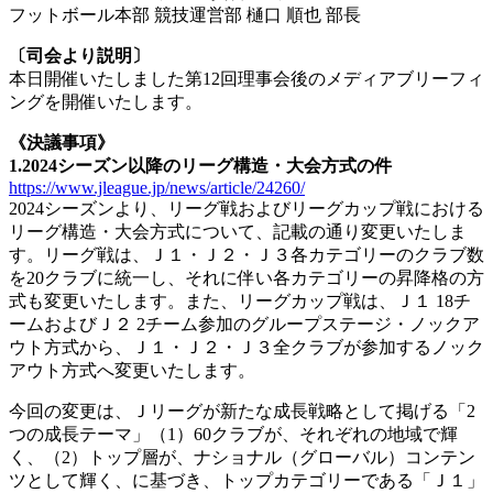
フットボール本部 競技運営部 樋口 順也 部長
〔司会より説明〕
本日開催いたしました第12回理事会後のメディアブリーフィ
ングを開催いたします。
《決議事項》
1.2024シーズン以降のリーグ構造・大会方式の件
https://www.jleague.jp/news/article/24260/
2024シーズンより、リーグ戦およびリーグカップ戦における
リーグ構造・大会方式について、記載の通り変更いたしま
す。リーグ戦は、Ｊ１・Ｊ２・Ｊ３各カテゴリーのクラブ数
を20クラブに統一し、それに伴い各カテゴリーの昇降格の方
式も変更いたします。また、リーグカップ戦は、Ｊ１ 18チ
ームおよびＪ２ 2チーム参加のグループステージ・ノックア
ウト方式から、Ｊ１・Ｊ２・Ｊ３全クラブが参加するノック
アウト方式へ変更いたします。
今回の変更は、Ｊリーグが新たな成長戦略として掲げる「2
つの成長テーマ」（1）60クラブが、それぞれの地域で輝
く、（2）トップ層が、ナショナル（グローバル）コンテン
ツとして輝く、に基づき、トップカテゴリーである「Ｊ１」