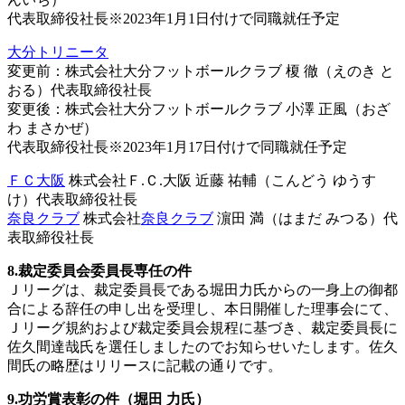
代表取締役社長※2023年1月1日付けで同職就任予定
大分トリニータ
変更前：株式会社大分フットボールクラブ 榎 徹（えのき と
おる）代表取締役社長
変更後：株式会社大分フットボールクラブ 小澤 正風（おざ
わ まさかぜ）
代表取締役社長※2023年1月17日付けで同職就任予定
ＦＣ大阪
株式会社Ｆ.Ｃ.大阪 近藤 祐輔（こんどう ゆうす
け）代表取締役社長
奈良クラブ
株式会社
奈良クラブ
濵田 満（はまだ みつる）代
表取締役社長
8.裁定委員会委員長専任の件
Ｊリーグは、裁定委員長である堀田力氏からの一身上の御都
合による辞任の申し出を受理し、本日開催した理事会にて、
Ｊリーグ規約および裁定委員会規程に基づき、裁定委員長に
佐久間達哉氏を選任しましたのでお知らせいたします。佐久
間氏の略歴はリリースに記載の通りです。
9.功労賞表彰の件（堀田 力氏）