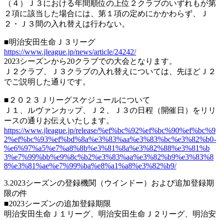
（４）Ｊ３における年間順位の上位２クラブのいずれもが第
２項に該当した場合には、第１項の定めにかかわらず、Ｊ
２・Ｊ３間の入れ替えは行わない。
■明治安田生命Ｊ３リーグ
https://www.jleague.jp/news/article/24242/
2023シーズンから20クラブでの大会となります。
Ｊ２クラブ、Ｊ３クラブの入れ替えについては、先ほどＪ２
でご説明した通りです。
■２０２３Ｊリーグスケジュールについて
Ｊ１、ルヴァンカップ、Ｊ２、Ｊ３の日程（開催日）をリリ
ースの通りお伝えいたします。
https://www.jleague.jp/release/%ef%bc%92%ef%bc%90%ef%bc%9
2%ef%bc%93%ef%bd%8a%e3%83%aa%e3%83%bc%e3%82%b0-
%e6%97%a5%e7%a8%8b%e3%81%8a%e3%82%88%e3%81%b
3%e7%99%bb%e9%8c%b2%e3%83%aa%e3%82%b9%e3%83%8
8%e3%81%ae%e7%99%ba%e8%a1%a8%e3%82%b9/
3.2023シーズンの登録機関（ウインドー）および追加登録期
限の件
■2023シーズンの追加登録期限
明治安田生命Ｊ１リーグ、明治安田生命Ｊ２リーグ、明治安