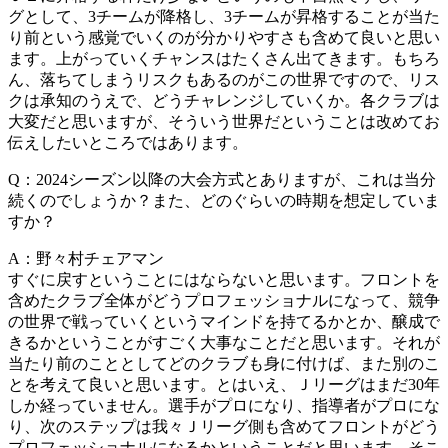
グとして、3チームが降格し、3チームが昇格することが当た
り前という感覚でいくのが分かりやすさも含めて良いと思い
ます。上がっていくチャンスはたくさん出てきます。もちろ
ん、落ちてしまうリスクもあるのがこの世界ですので、リス
クは承知のうえで、どうチャレンジしていくか。各クラブは
大変だと思いますが、そういう世界だということは改めてお
伝えしたいところではあります。
Q：2024シーズン以降の大会方式とありますが、これは当分
続くのでしょうか？また、どのぐらいの時期を想定していま
すか？
A：野々村チェアマン
すぐに戻すということにはならないと思います。フロントを
含めたクラブ全体がどうプロフェッショナルになって、競争
の世界で戦っていくというマインドを持てるかとか、醸成で
きるかということがすごく大事なことだと思います。それが
当たり前のこととしてどのクラブも身に付けば、また別のこ
とを考えて良いと思います。とはいえ、Ｊリーグはまだ30年
しか経っていません。選手がプロになり、指導者がプロにな
り、次のステップは我々Ｊリーグ側も含めてフロントがどう
プロフェッショナルになるかということだと思います。そこ