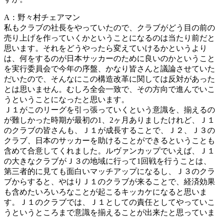
A：野々村チェアマン
私もクラブの社長をやっていたので、クラブがどう目の前の
売り上げを作っていくかということになるのは当たり前だと
思います。それをどうやったら変えていけるかというより
は、何をするのが日本サッカーのために良いのかということ
を実行委員会で今年の序盤、かなり皆さんと議論させていた
だいたので、そんなにこの構造改革に関しては反対があった
とは思いません。むしろ全会一致で、その方向で進んでいこ
うということになったと思います。
Ｊ１がこのリーグを引っ張っていくという意識を、揃えるの
が難しかった時期が最初の1、2ヶ月ありましたけれど、Ｊ１
のクラブの皆さんも、Ｊ１が成長することで、Ｊ２、Ｊ３の
クラブ、日本のサッカーを助けることができるということも
含めて合意してくれました。ルヴァンカップでいえば、Ｊ１
の大きなクラブがＪ３の地域に行って1回戦を行うことは、
第三者的に見ても面白いマッチアップになるし、Ｊ３のクラ
ブからすると、やはりＪ１のクラブが来ることで、経済効果
も含めたいろいろなことが起こるキッカケになると思いま
す。Ｊ１のクラブでは、Ｊ１としての責任としてやっていこ
うというところまで意識を揃えることが出来たと思っていま