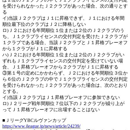
を受けられなかったＪ２クラブがあった場合、次の通りとす
る
イ)当該Ｊ２クラブはＪ１に昇格できず、Ｊ１における年間
順位最下位のクラブはＪ２に降格しない
ロ)Ｊ２における年間順位１位または２位のＪ２クラブのう
ち、Ｊ１クラブライセンスの交付判定を受けたＪ２クラブが
１クラブである場合、当該Ｊ２クラブとＪ１昇格プレーオフ
から１クラブがＪ１に昇格する
ハ)Ｊ２における年間順位１位または２位のＪ２クラブがい
ずれもＪ１クラブライセンスの交付判定を受けていない場
合、Ｊ１昇格プレーオフから２クラブがＪ１に昇格する
③第１号の定めにかかわらず、Ｊ２における年間順位３位か
ら６位のＪ２クラブの中でＪ１クラブライセンスの交付判定
を受けられなかったＪ２クラブがあった場合は、次のとおり
とする。
イ)当該Ｊ２クラブはＪ１昇格プレーオフに参加できない
ロ)Ｊ２リーグ戦年間順位７位以下のＪ２クラブが繰り上が
ってＪ１昇格プレーオフに出場することはない
■ＪリーグYBCルヴァンカップ
https://www.jleague.jp/news/article/24239/