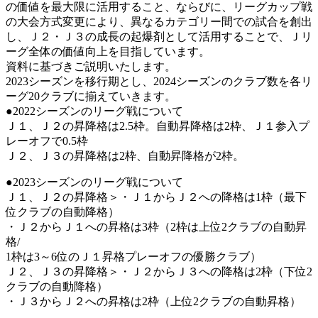
の価値を最大限に活用すること、ならびに、リーグカップ戦
の大会方式変更により、異なるカテゴリー間での試合を創出
し、Ｊ２・Ｊ３の成長の起爆剤として活用することで、Ｊリ
ーグ全体の価値向上を目指しています。
資料に基づきご説明いたします。
2023シーズンを移行期とし、2024シーズンのクラブ数を各リ
ーグ20クラブに揃えていきます。
●2022シーズンのリーグ戦について
Ｊ１、Ｊ２の昇降格は2.5枠。自動昇降格は2枠、Ｊ１参入プ
レーオフで0.5枠
Ｊ２、Ｊ３の昇降格は2枠、自動昇降格が2枠。
●2023シーズンのリーグ戦について
Ｊ１、Ｊ２の昇降格＞・Ｊ１からＪ２への降格は1枠（最下
位クラブの自動降格）
・Ｊ２からＪ１への昇格は3枠（2枠は上位2クラブの自動昇
格/
1枠は3～6位のＪ１昇格プレーオフの優勝クラブ）
Ｊ２、Ｊ３の昇降格＞・Ｊ２からＪ３への降格は2枠（下位2
クラブの自動降格）
・Ｊ３からＪ２への昇格は2枠（上位2クラブの自動昇格）