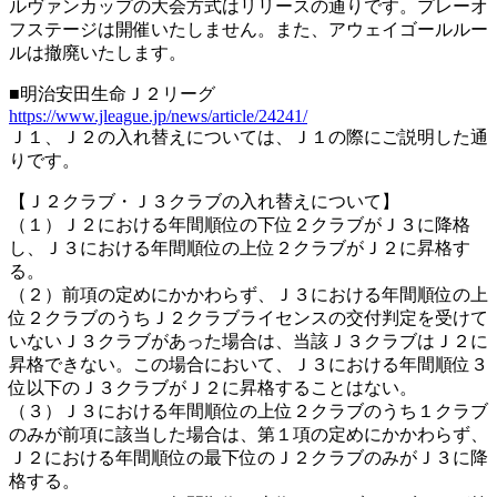
ルヴァンカップの大会方式はリリースの通りです。プレーオ
フステージは開催いたしません。また、アウェイゴールルー
ルは撤廃いたします。
■明治安田生命Ｊ２リーグ
https://www.jleague.jp/news/article/24241/
Ｊ１、Ｊ２の入れ替えについては、Ｊ１の際にご説明した通
りです。
【Ｊ２クラブ・Ｊ３クラブの入れ替えについて】
（１）Ｊ２における年間順位の下位２クラブがＪ３に降格
し、Ｊ３における年間順位の上位２クラブがＪ２に昇格す
る。
（２）前項の定めにかかわらず、Ｊ３における年間順位の上
位２クラブのうちＪ２クラブライセンスの交付判定を受けて
いないＪ３クラブがあった場合は、当該Ｊ３クラブはＪ２に
昇格できない。この場合において、Ｊ３における年間順位３
位以下のＪ３クラブがＪ２に昇格することはない。
（３）Ｊ３における年間順位の上位２クラブのうち１クラブ
のみが前項に該当した場合は、第１項の定めにかかわらず、
Ｊ２における年間順位の最下位のＪ２クラブのみがＪ３に降
格する。