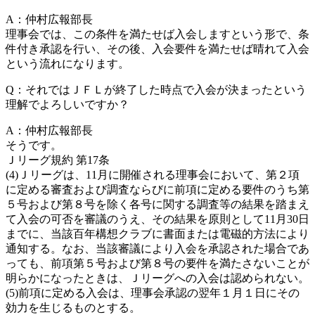
A：仲村広報部長
理事会では、この条件を満たせば入会しますという形で、条
件付き承認を行い、その後、入会要件を満たせば晴れて入会
という流れになります。
Q：それではＪＦＬが終了した時点で入会が決まったという
理解でよろしいですか？
A：仲村広報部長
そうです。
Ｊリーグ規約 第17条
(4)Ｊリーグは、11月に開催される理事会において、第２項
に定める審査および調査ならびに前項に定める要件のうち第
５号および第８号を除く各号に関する調査等の結果を踏まえ
て入会の可否を審議のうえ、その結果を原則として11月30日
までに、当該百年構想クラブに書面または電磁的方法により
通知する。なお、当該審議により入会を承認された場合であ
っても、前項第５号および第８号の要件を満たさないことが
明らかになったときは、Ｊリーグへの入会は認められない。
(5)前項に定める入会は、理事会承認の翌年１月１日にその
効力を生じるものとする。