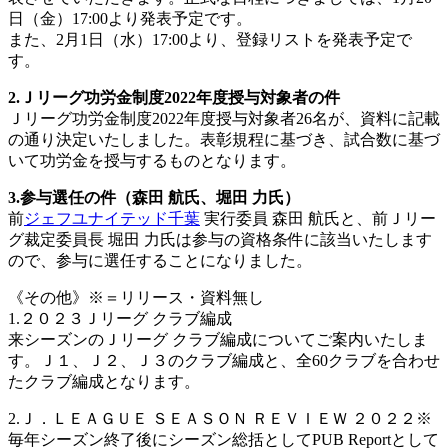
日（金）17:00より発表予定です。
また、2月1日（水）17:00より、登録リストを発表予定で
す。
2.Ｊリーグ功労金制度2022年度授与対象者の件
Ｊリーグ功労金制度2022年度授与対象者26名が、資料に記載
の通り決定いたしました。表彰規程に基づき、試合数に基づ
いて功労金を授与するものとなります。
3.参与選任の件（森田 航氏、堀田 力氏）
前
ジェフユナイテッド千葉
実行委員 森田 航氏と、前Ｊリー
グ裁定委員長 堀田 力氏は参与の資格条件に該当いたします
ので、参与に選任することになりました。
《その他》※＝リリース・資料無し
1.２０２３Ｊリーグ クラブ編成
来シーズンのＪリーグ クラブ編成についてご案内いたしま
す。Ｊ１、Ｊ２、Ｊ３のクラブ編成と、全60クラブを合わせ
たクラブ編成となります。
2.Ｊ．ＬＥＡＧＵＥ ＳＥＡＳＯＮ ＲＥＶＩＥＷ ２０２２※
毎年シーズン終了後にシーズン総括としてPUB Reportとして