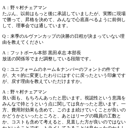
A：野々村チェアマン
たぶん、以前はもっと後に承認していましたが、実際に現場
で勝って、昇格を決めて、みんなで心底喜べるように前倒し
して、理事会では通しています。
Q：来季のルヴァンカップの決勝の日程が決まっていない理
由を教えてください
A：フットボール本部 黒田卓志 本部長
放送の関係等でまだ調整している段階です。
Q：ユニフォームのネーム＆ナンバーのフォントの件です
が、大々的に変更したわりにはすぐに戻ったという印象です
が、戻す理由を教えていただけますか。
A：野々村チェアマン
良い面も、もちろんあったと思います。視認性という意識を
みんなで持とうという点に関しては良かったと思います。一
方、費用対効果も含めて、このまま続けていくことが良いの
かどうかといったところと、あとはリーグの職員の工数と
か、コストも含めて考えると、見直した方が良いのではない
かということです。トライしてみることは良かったのかもし