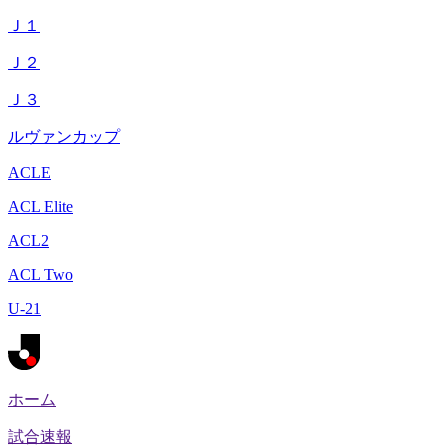
Ｊ１
Ｊ２
Ｊ３
ルヴァンカップ
ACLE
ACL Elite
ACL2
ACL Two
U-21
ホーム
試合速報