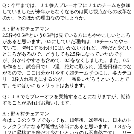
Q：今年までは、Ｊ１参入プレーオフにＪ１のチームも参加
していましたが来年からなくなるのは同じ観点からの改革な
のか、そのほかの理由なのでしょうか。
A：野々村チェアマン
2.5枠や3.5枠という0.5枠は見ている方にもややこしいところ
があると思います。0.5にしていた理由は、18チームでやっ
ていて、3枠にするわけにはいかないけれど、2枠だと少ない
ところがあるので、どうしても2.5枠になっていたのです
が、分かりやすさも含めて、0.5をなくしました。また、0.5
を作ると、試合日で1、2週、絶対に取られ、過密日程につな
がるので、ここは分かりやすく20チームずつにし、各カテゴ
リー3枠入れ替えにするのが、一番良いだろうということで
す。そのほかにもメリットはあります。
Q：Ｊ３でもプレーオフを実施することになりますが、期待
することがあればお願いします。
A：野々村チェアマン
今はＪ３のクラブであっても、10年後、20年後に、日本のト
ップクラブになる可能性が本当にあると思います。Ｊ３から
Ｊ２に昇格する枠だけ少ないというのも不自然ですし、リー