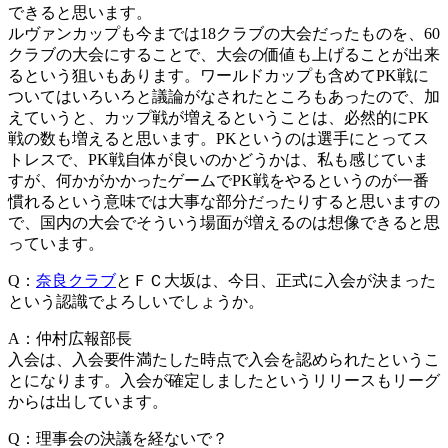
できると思います。
ルヴァンカップも今までは18クラブの大会だったものを、60
クラブの大会にすることで、大会の価値も上げることが出来
るという狙いもあります。ワールドカップも含めてPK戦に
ついてはいろいろと議論がなされたところもあったので、加
えていうと、カップ戦が増えるということは、必然的にPK
戦の数も増えると思います。PKというのは選手にとってス
トレスで、PK戦自体が良いのかどうかは、私も感じていま
すが、何かがかかったゲームでPK戦をやるというのが一番
慣れるという意味では大事な部分だったりすると思いますの
で、国内の大会でそういう場面が増えるのは想像できると思
っています。
Q：
奈良クラブ
とＦＣ大坂は、今日、正式に入会が決まった
という認識でよろしいでしょうか。
A：仲村広報部長
入会は、入会要件満たした時点で入会を認められたというこ
とになります。入会が確定しましたというリリースもリーグ
からは出しています。
Q：理事会の決議を経ないで？