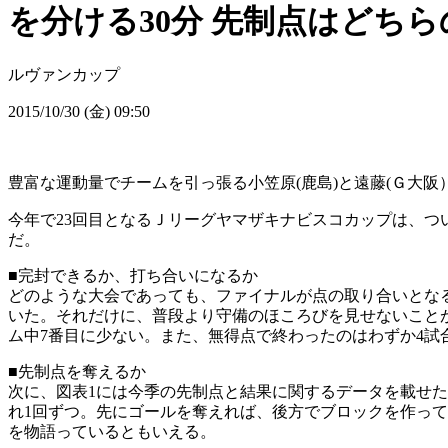
を分ける30分 先制点はどち
ルヴァンカップ
2015/10/30 (金) 09:50
豊富な運動量でチームを引っ張る小笠原(鹿島)と遠藤(Ｇ大阪
今年で23回目となるＪリーグヤマザキナビスコカップは、つ
だ。
■完封できるか、打ち合いになるか
どのような大会であっても、ファイナルが点の取り合いとなる
いた。それだけに、普段より守備のほころびを見せないことが
ム中7番目に少ない。また、無得点で終わったのはわずか4
■先制点を奪えるか
次に、図表1には今季の先制点と結果に関するデータを載せた
れ1回ずつ。先にゴールを奪えれば、後方でブロックを作っ
を物語っているともいえる。