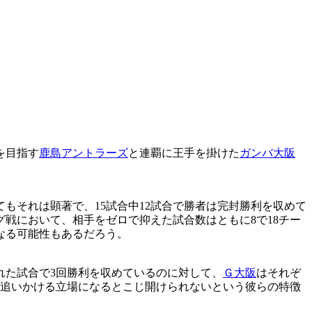
を目指す
鹿島アントラーズ
と連覇に王手を掛けた
ガンバ大阪
もそれは顕著で、15試合中12試合で勝者は完封勝利を収めて
戦において、相手をゼロで抑えた試合数はともに8で18チー
なる可能性もあるだろう。
れた試合で3回勝利を収めているのに対して、
Ｇ大阪
はそれぞ
、追いかける立場になるとこじ開けられないという彼らの特徴