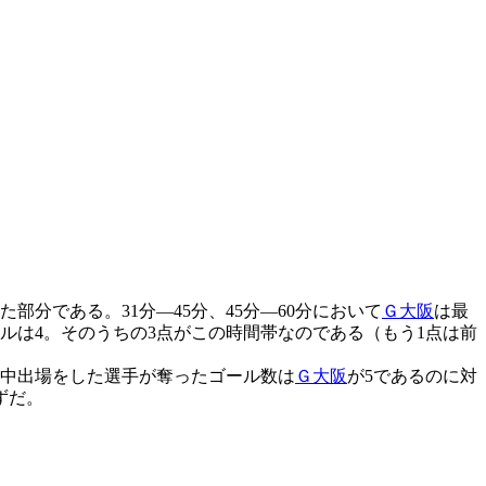
分である。31分―45分、45分―60分において
Ｇ大阪
は最
ルは4。そのうちの3点がこの時間帯なのである（もう1点は前
途中出場をした選手が奪ったゴール数は
Ｇ大阪
が5であるのに対
ずだ。