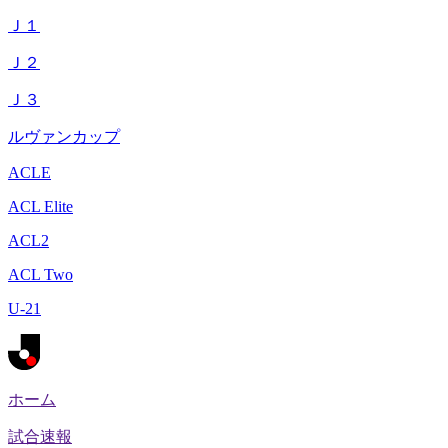
Ｊ１
Ｊ２
Ｊ３
ルヴァンカップ
ACLE
ACL Elite
ACL2
ACL Two
U-21
ホーム
試合速報