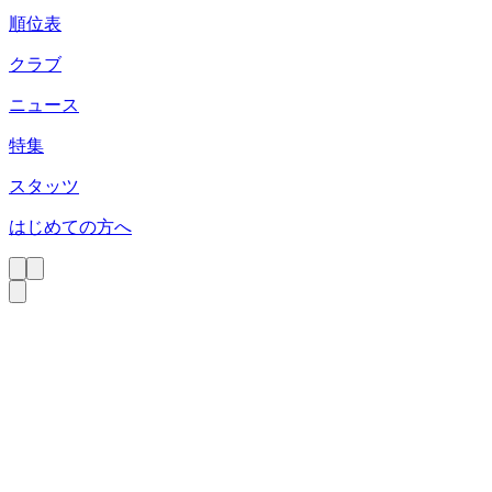
順位表
クラブ
ニュース
特集
スタッツ
はじめての方へ