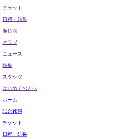
チケット
日程・結果
順位表
クラブ
ニュース
特集
スタッツ
はじめての方へ
ホーム
試合速報
チケット
日程・結果