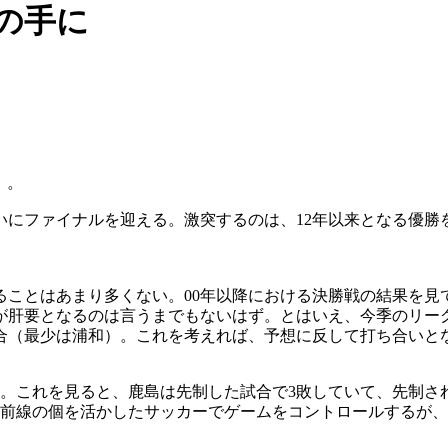
らの手に
）。
いにファイナルを迎える。激突するのは、12年以来となる優勝
ことはあまり多くない。00年以降における決勝戦の結果を見て
肝要となるのは言うまでもないはず。とはいえ、今季のリーグ
試合（最少は浦和）。これを考えれば、予想に反して打ち合いと
。これを見ると、鹿島は先制した試合で3敗していて、先制さ
て前線の個を活かしたサッカーでゲームをコントロールするが