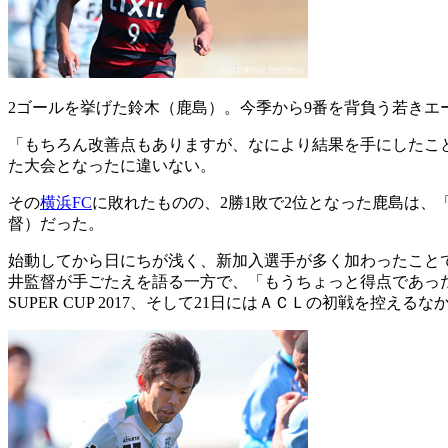
2ゴールを挙げた鈴木（鹿島）。今季から9番を背負う若きエ
「もちろん改善点もありますが、なにより結果を手にしたこ
た大会となったに違いない。
その
横浜FC
に敗れたものの、2勝1敗で2位となった鹿島は
督）だった。
始動してから日にちが浅く、新加入選手が多く加わったこと
井監督が手ごたえを語る一方で、「もうちょっと得点であったり
SUPER CUP 2017、そして21日にはＡＣＬの初戦を