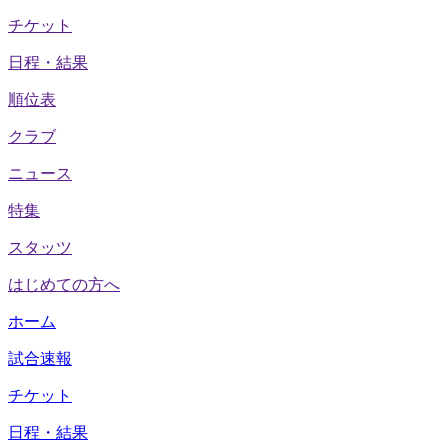
チケット
日程・結果
順位表
クラブ
ニュース
特集
スタッツ
はじめての方へ
ホーム
試合速報
チケット
日程・結果