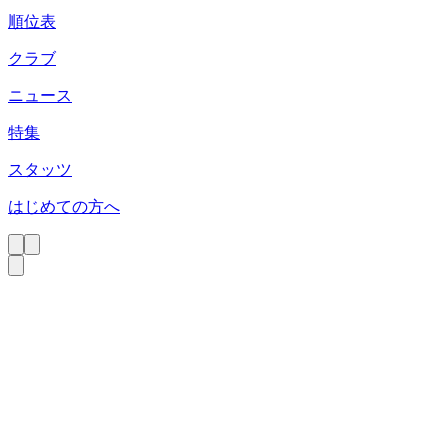
順位表
クラブ
ニュース
特集
スタッツ
はじめての方へ