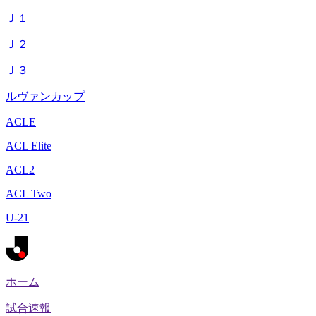
Ｊ１
Ｊ２
Ｊ３
ルヴァンカップ
ACLE
ACL Elite
ACL2
ACL Two
U-21
ホーム
試合速報