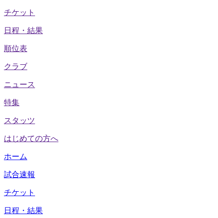
チケット
日程・結果
順位表
クラブ
ニュース
特集
スタッツ
はじめての方へ
ホーム
試合速報
チケット
日程・結果