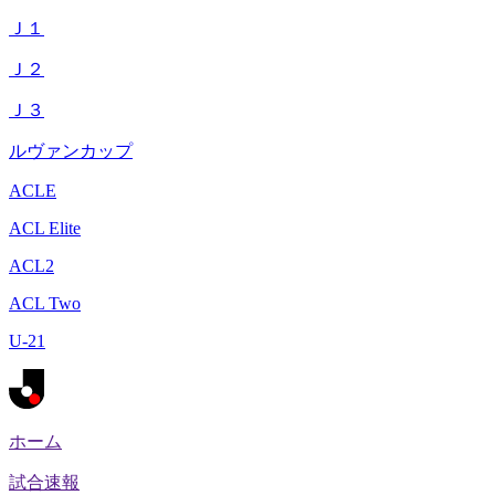
Ｊ１
Ｊ２
Ｊ３
ルヴァンカップ
ACLE
ACL Elite
ACL2
ACL Two
U-21
ホーム
試合速報