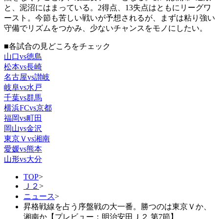
と、泥沼にはまっている。2得点、13失点はともにリーグワ
ースト。今節も苦しい戦いが予想されるが、まずは粘り強い
守備でリズムをつかみ、少ないチャンスをモノにしたい。
■各試合の見どころをチェック
山口vs徳島
松本vs長崎
名古屋vs讃岐
岐阜vs水戸
千葉vs群馬
横浜FCvs京都
福岡vs町田
岡山vs金沢
東京Ｖvs湘南
愛媛vs熊本
山形vs大分
TOP
>
Ｊ２
>
ニュース
>
昇格戦線を占う序盤戦の大一番。勝つのは東京Ｖか、
湘南か【プレビュー：明治安田Ｊ２ 第7節】