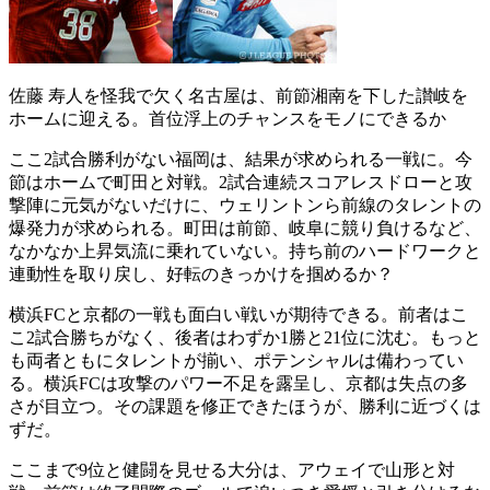
佐藤 寿人を怪我で欠く名古屋は、前節湘南を下した讃岐を
ホームに迎える。首位浮上のチャンスをモノにできるか
ここ2試合勝利がない福岡は、結果が求められる一戦に。今
節はホームで町田と対戦。2試合連続スコアレスドローと攻
撃陣に元気がないだけに、ウェリントンら前線のタレントの
爆発力が求められる。町田は前節、岐阜に競り負けるなど、
なかなか上昇気流に乗れていない。持ち前のハードワークと
連動性を取り戻し、好転のきっかけを掴めるか？
横浜FCと京都の一戦も面白い戦いが期待できる。前者はこ
こ2試合勝ちがなく、後者はわずか1勝と21位に沈む。もっと
も両者ともにタレントが揃い、ポテンシャルは備わってい
る。横浜FCは攻撃のパワー不足を露呈し、京都は失点の多
さが目立つ。その課題を修正できたほうが、勝利に近づくは
ずだ。
ここまで9位と健闘を見せる大分は、アウェイで山形と対