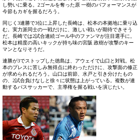
し勢いに乗る。2ゴールを奪った原 一樹のパフォーマンスが
今節もカギを握るだろう。
同じく3連勝で3位に上昇した長崎は、松本の本拠地に乗り込
む。実力派同士の一戦だけに、激しい戦いが期待できそう
だ。長崎では2試合連続ゴール中のファンマが注目選手に。
松本は精度の高いキックが持ち味の宮阪 政樹が攻撃のキー
マンとなりそうだ。
連勝が3でストップした徳島は、アウェイで山口と対戦。松
本のプレスに苦しみ無得点に終わっただけに、攻撃面の修正
が求められるだろう。山口は前節、水戸と引き分けたもの
の、2試合負けなしと徐々に状態は上がっている。複数が連
動するパスサッカーで、主導権を握る戦いを演じたい。