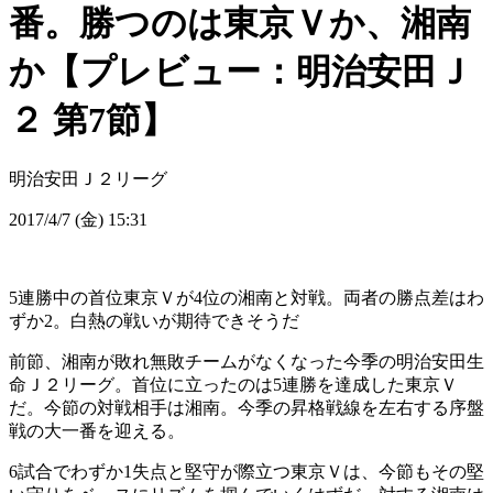
番。勝つのは東京Ｖか、湘南
か【プレビュー：明治安田Ｊ
２ 第7節】
明治安田Ｊ２リーグ
2017/4/7 (金) 15:31
5連勝中の首位東京Ｖが4位の湘南と対戦。両者の勝点差はわ
ずか2。白熱の戦いが期待できそうだ
前節、湘南が敗れ無敗チームがなくなった今季の明治安田生
命Ｊ２リーグ。首位に立ったのは5連勝を達成した東京Ｖ
だ。今節の対戦相手は湘南。今季の昇格戦線を左右する序盤
戦の大一番を迎える。
6試合でわずか1失点と堅守が際立つ東京Ｖは、今節もその堅