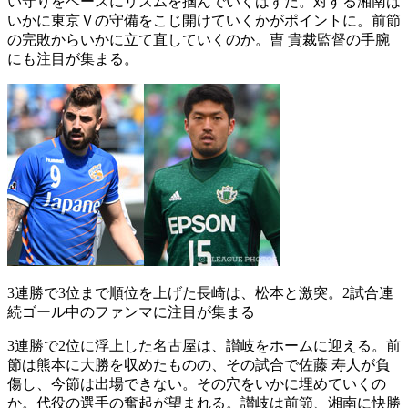
い守りをベースにリズムを掴んでいくはずだ。対する湘南は
いかに東京Ｖの守備をこじ開けていくかがポイントに。前節
の完敗からいかに立て直していくのか。曺 貴裁監督の手腕
にも注目が集まる。
3連勝で3位まで順位を上げた長崎は、松本と激突。2試合連
続ゴール中のファンマに注目が集まる
3連勝で2位に浮上した名古屋は、讃岐をホームに迎える。前
節は熊本に大勝を収めたものの、その試合で佐藤 寿人が負
傷し、今節は出場できない。その穴をいかに埋めていくの
か。代役の選手の奮起が望まれる。讃岐は前節、湘南に快勝