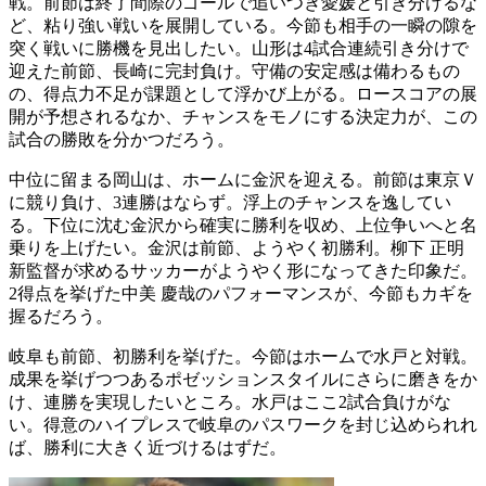
戦。前節は終了間際のゴールで追いつき愛媛と引き分けるな
ど、粘り強い戦いを展開している。今節も相手の一瞬の隙を
突く戦いに勝機を見出したい。山形は4試合連続引き分けで
迎えた前節、長崎に完封負け。守備の安定感は備わるもの
の、得点力不足が課題として浮かび上がる。ロースコアの展
開が予想されるなか、チャンスをモノにする決定力が、この
試合の勝敗を分かつだろう。
中位に留まる岡山は、ホームに金沢を迎える。前節は東京Ｖ
に競り負け、3連勝はならず。浮上のチャンスを逸してい
る。下位に沈む金沢から確実に勝利を収め、上位争いへと名
乗りを上げたい。金沢は前節、ようやく初勝利。柳下 正明
新監督が求めるサッカーがようやく形になってきた印象だ。
2得点を挙げた中美 慶哉のパフォーマンスが、今節もカギを
握るだろう。
岐阜も前節、初勝利を挙げた。今節はホームで水戸と対戦。
成果を挙げつつあるポゼッションスタイルにさらに磨きをか
け、連勝を実現したいところ。水戸はここ2試合負けがな
い。得意のハイプレスで岐阜のパスワークを封じ込められれ
ば、勝利に大きく近づけるはずだ。