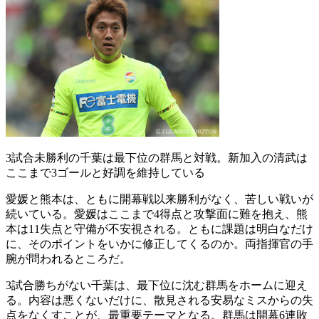
3試合未勝利の千葉は最下位の群馬と対戦。新加入の清武は
ここまで3ゴールと好調を維持している
愛媛と熊本は、ともに開幕戦以来勝利がなく、苦しい戦いが
続いている。愛媛はここまで4得点と攻撃面に難を抱え、熊
本は11失点と守備が不安視される。ともに課題は明白なだけ
に、そのポイントをいかに修正してくるのか。両指揮官の手
腕が問われるところだ。
3試合勝ちがない千葉は、最下位に沈む群馬をホームに迎え
る。内容は悪くないだけに、散見される安易なミスからの失
点をなくすことが、最重要テーマとなる。群馬は開幕6連敗