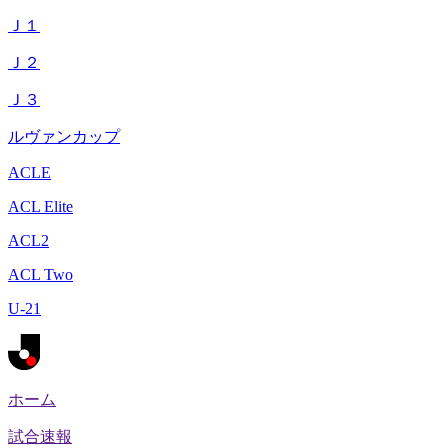
Ｊ１
Ｊ２
Ｊ３
ルヴァンカップ
ACLE
ACL Elite
ACL2
ACL Two
U-21
ホーム
試合速報