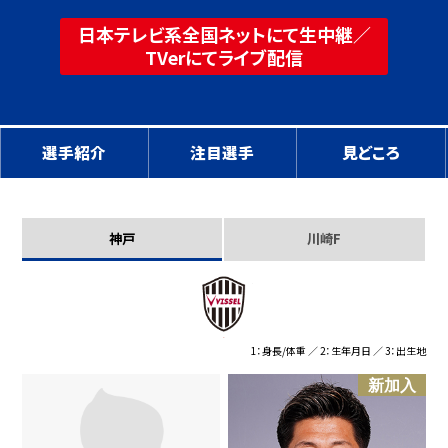
日本テレビ系全国ネットにて生中継
／
TVerにてライブ配信
選手紹介
注目選手
見どころ
神戸
川崎F
神戸
1：身長/体重 ／ 2：生年月日 ／ 3：出生地
新加入