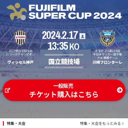
2024.2.17
土
13:35
KO
2023明治安田生命
天皇杯 JFA第103回
J1リーグチャンピオン
全日本サッカー選手権
大会 優勝チーム
国立競技場
ヴィッセル神戸
川崎フロンターレ
一般販売
チケット購入はこちら
特集・大会
特集・大会をもっとみる