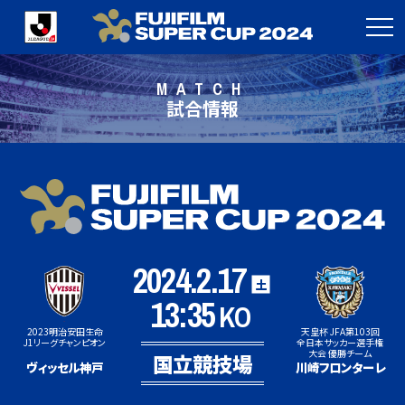
MATCH
試合情報
2024.2.17
土
13:35
KO
2023明治安田生命
天皇杯 JFA第103回
J1リーグチャンピオン
全日本サッカー選手権
大会 優勝チーム
国立競技場
ヴィッセル神戸
川崎フロンターレ