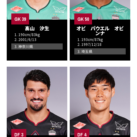
GK 39
GK 50
髙山 汐生
オビ パウエル オビ
ンナ
1. 190cm/83kg
2. 2001/6/13
1. 193cm/87kg
2. 1997/12/18
3. 神奈川県
3. 埼玉県
DF 3
DF 4