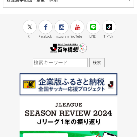
X
Facebook
Instagram
YouTube
LINE
TikTok
J.LEAGUE百年構想
検索