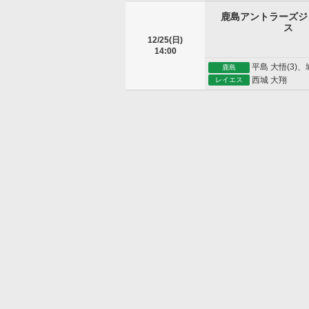
鹿島アントラーズジ
ス
12/25(日)
14:00
平島 大悟(3)、
鹿島
西城 大翔
レイエス