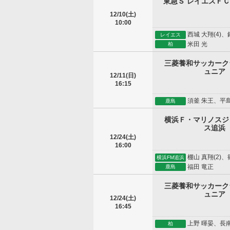
東急Ｓ レイエスＦ
12/10(土)
10:00
西城 大翔(4)、
レイエス
米田 光
柏
三菱養和サッカーク
ュニア
12/11(日)
16:15
須釜 朱王、平島
鹿島
横浜Ｆ・マリノスジ
ス追浜
12/24(土)
16:00
棚山 真翔(2)、
横浜FM追浜
福田 竜正
鹿島
三菱養和サッカーク
ュニア
12/24(土)
16:45
上野 暉晏、長南 
柏