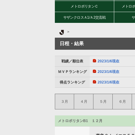
メトロポリタンＣ
メトロポ
サザンクロスＡ1/Ａ2交流戦
サ
Ｊリーグ TOP
日程・結果
戦績／順位表
2023/1/6現在
ＭＶＰランキング
2023/1/6現在
得点ランキング
2023/1/6現在
３月
４月
５月
６月
メトロポリタンB1 １２月