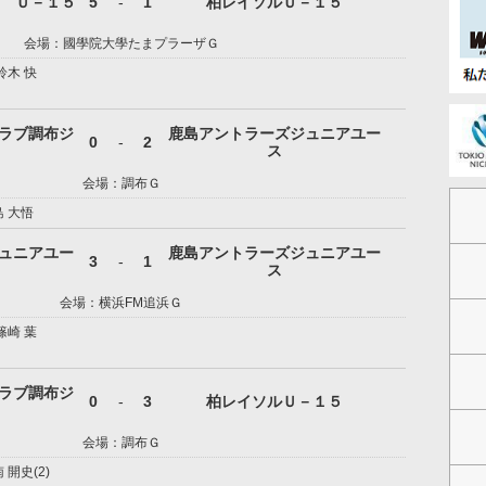
Ｃ Ｕ－１５
5
-
1
柏レイソルＵ－１５
会場：國學院大學たまプラーザＧ
鈴木 快
ラブ調布ジ
鹿島アントラーズジュニアユー
0
-
2
ス
会場：調布Ｇ
 大悟
ュニアユー
鹿島アントラーズジュニアユー
3
-
1
ス
会場：横浜FM追浜Ｇ
篠崎 葉
ラブ調布ジ
0
-
3
柏レイソルＵ－１５
会場：調布Ｇ
開史(2)