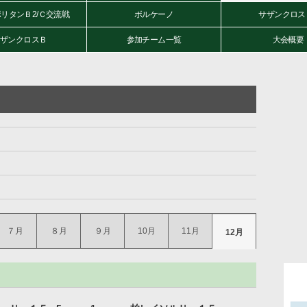
リタンＢ2/Ｃ交流戦
ボルケーノ
サザンクロス
ザンクロスＢ
参加チーム一覧
大会概要
７月
８月
９月
10月
11月
12月