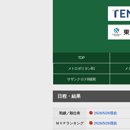
TOP
メトロポリタンB1
メ
サザンクロスB後期
日程・結果
戦績／順位表
2026/5/26現在
ＭＶＰランキング
2026/5/26現在