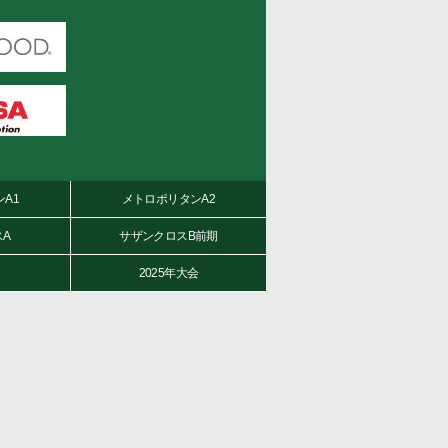
A1
メトロポリタンA2
A
サザンクロスB前期
2025年大会