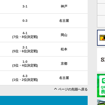
3-1
神戸
0-3
名古屋
4-1
岡山
(7位・8位決定戦)
2-1
松本
(5位・6位決定戦)
1-0
京都
(3位・4位決定戦)
4-3
名古屋
(1位・2位決定戦)
ページの先頭へ戻る