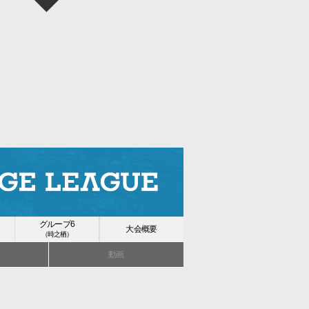
グループ6
大会概要
（時之栖）
動画