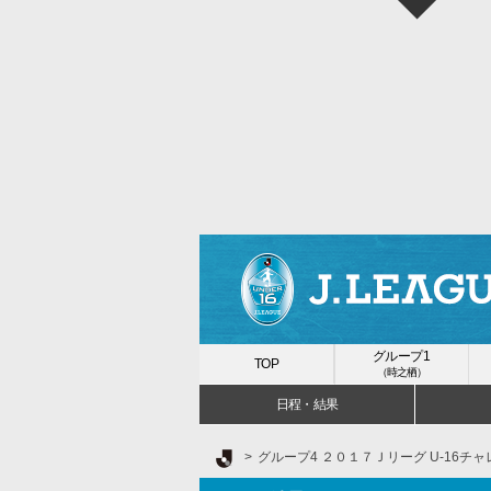
グループ1
TOP
（時之栖）
日程・結果
Ｊリーグ TOP
グループ4 ２０１７Ｊリーグ U-16チ