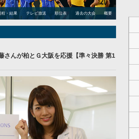
日程・結果
テレビ放送
順位表
過去の大会
概要
藤さんが柏とＧ大阪を応援【準々決勝 第1