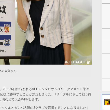
ネの佐藤さん
、25、26日に行われるAFCチャンピオンズリーグ２０１５準々
の応援に参戦することが決定しました。Jリーグを代表して戦う両
出演などで大会をPRします。
レイソルとガンバ大阪の2クラブを応援することになりました！