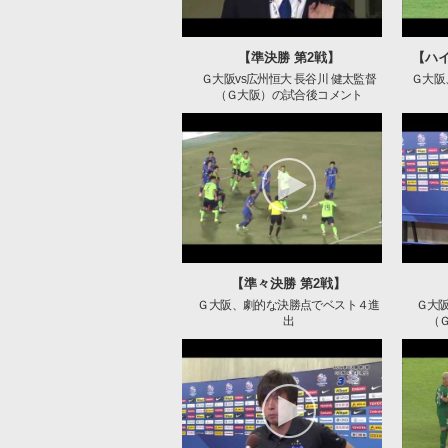
【準決勝 第2戦】
【ハイ
Ｇ大阪vs広州恒大 長谷川 健太監督
Ｇ大阪
（Ｇ大阪）の試合後コメント
【準々決勝 第2戦】
Ｇ大阪、劇的な決勝点でベスト４進
Ｇ大阪
出
（