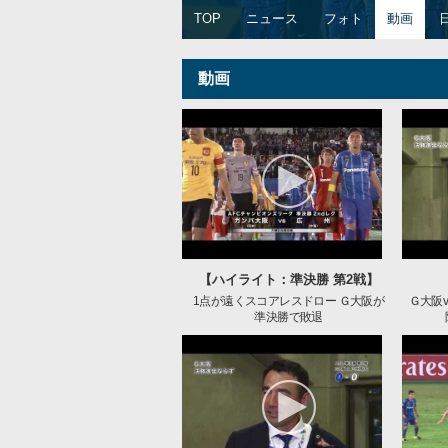
TOP
ニュース
フォト
動画
動画
【ハイライト：準決勝 第2戦】
1点が遠くスコアレスドロー Ｇ大阪が
Ｇ大阪v
準決勝で敗退