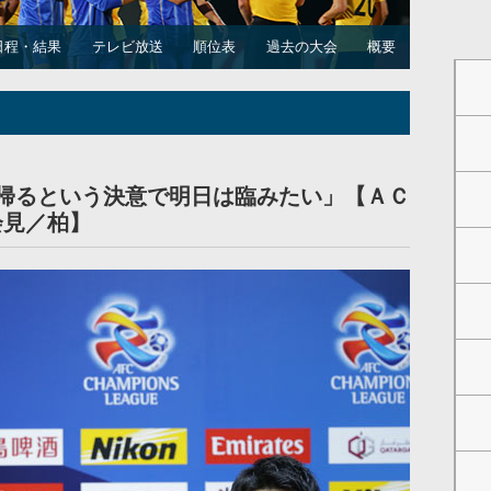
日程・結果
テレビ放送
順位表
過去の大会
概要
帰るという決意で明日は臨みたい」【ＡＣ
会見／柏】