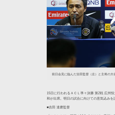
前日会見に臨んだ吉田監督（左）と主将の大
15日に行われるＡＣＬ準々決勝 第2戦 広州恒
和が出席。明日の試合に向けての意気込みを
■吉田 達磨監督