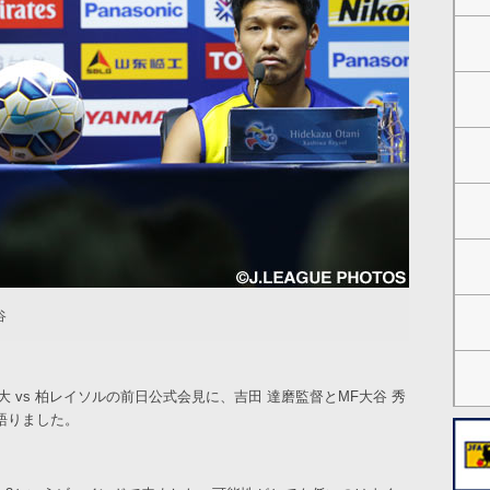
谷
大 vs 柏レイソルの前日公式会見に、吉田 達磨監督とMF大谷 秀
語りました。