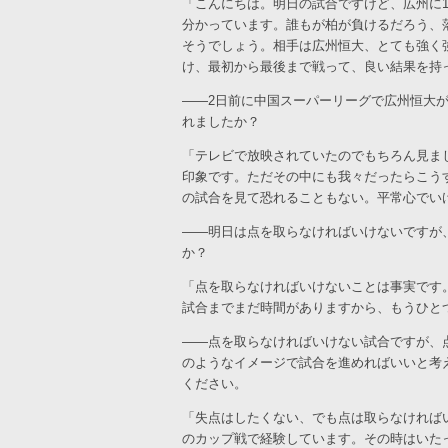
「こんにちは。明日の試合ですけど、広州に1
分かっています。誰もが柏が負けるだろう、
そうでしょう。相手は広州恒大、とても強く
け、最初から最後まで戦って、良い結果を持
――2日前に中国スーパーリーグで広州恒大
れましたか？
「テレビで放映されていたのでもちろん見ま
印象です。ただその中にも我々だったらこう
の試合を見て恐れることもない。平常心でい
――明日は点を取らなければいけないですが
か？
「点を取らなければいけないことは事実です
試合までまだ時間がありますから、もうひと
――点を取らなければいけない試合ですが、
のようなイメージで試合を進めればいいと考
ください。
「失点はしたくない、でも点は取らなければ
のカップ戦で経験しています。その時はいた