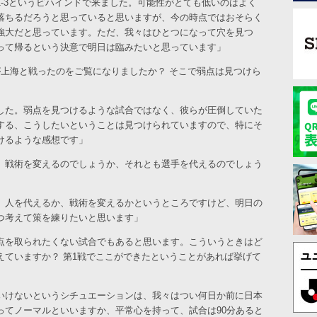
-3というビハインドで来ました。可能性がとても低いのはよく
落ちるだろうと思っていると思いますが、今の時点ではおそらく
強大だと思っています。ただ、我々はひとつになって穴を見つ
って帰るという決意で明日は臨みたいと思っています」
が上海と戦ったのをご覧になりましたか？ そこで弱点は見つけら
した。弱点を見つけるような試合ではなく、彼らが圧倒していた
する、こうしたいということは見つけられていますので、特にそ
けるような感想です」
、戦術を変えるのでしょうか、それとも選手を代えるのでしょう
。人を代えるか、戦術を変えるかというところですけど、明日の
つ考えて策を練りたいと思います」
点を取られたくない試合でもあると思います。こういうときはど
えていますか？ 第1戦でここができたということがあれば挙げて
いけないというシチュエーションは、我々はつい何日か前に日本
ってノーマルといいますか、平常心を持って、試合は90分あると