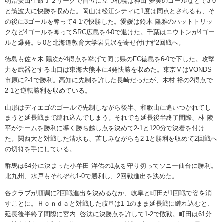
明治安田生命Ｊ２リーグで首位に立つ札幌は神田 夢実のゴールなどで3-0
と筑波大に快勝を収めた。岡山は松江シティに1度は同点とされるも、そ
の後に3ゴールを奪って4-1で快勝した。愛媛は鈴木 隆雅のハットトリッ
クなど4ゴールを奪ってSRC広島を4-0で退けた。千葉はエウトンが4ゴー
ルと爆発。5-0と北海道教育大学岩見沢を寄せ付けず2回戦へ。
徳島も佐々木 陽次が4得点を挙げて同じ県のFC徳島を6-0で下した。攻撃
力を武器とする山口は東海大熊本に4発快勝を収めた。東京ＶはVONDS
市原に2-1で勝利。高知に先制を許した長崎だったが、木村 裕の2得点で
2-1と逆転勝利を収めている。
山形はディエゴのゴールで先制しながら後半、和歌山に追いつかれてし
まうと延長戦まで縺れ込んでしまう。それでも延長後半終了間際、林 陵
平がチームを勝利に導く勝ち越し点を決めて2-1と120分で決着を付け
た。関西大と対戦した清水も、苦しみながらも2-1と勝利を収めて2回戦へ
の切符を手にしている。
群馬は64分に決まった小牟田 洋佑の1点を守り切ってソニー仙台に勝利。
北九州、水戸もそれぞれ1-0で勝利し、2回戦進出を決めた。
各クラブが順調に2回戦進出を決めるなか、岐阜と町田が1回戦で姿を消
すことに。Ｈｏｎｄａと対戦した岐阜は1-1のまま延長戦に縺れ込むと、
延長後半終了間際に宮内 啓汰に決勝点を許して1-2で敗戦。町田は61分