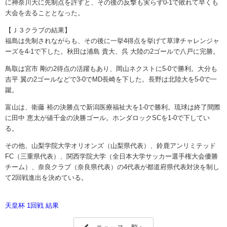
に神奈川大に先制点を許すと、その後の反撃も実らず0-1で敗れて早くも
大会を去ることとなった。
【Ｊ３クラブの結果】
福島は先制されながらも、その後に一挙4得点を挙げて草津チャレンジャ
ーズを4-1で下した。秋田は浦島 貴大、呉 大陸の2ゴールで八戸に完勝。
鳥取は宮市 剛の2得点の活躍もあり、岡山ネクストに5-0で勝利。大分も
吉平 翼の2ゴールなどで3-0でMD長崎を下した。長野は北陸大を5-0で一
蹴。
富山は、衛藤 裕の決勝点で新潟医療福祉大を1-0で勝利。琉球は終了間際
に田中 恵太が値千金の決勝ゴール。ホンダロックSCを1-0で下してい
る。
その他、山梨学院大学オリオンズ（山梨県代表）、鈴鹿アンリミテッド
FC（三重県代表）、関西学院大学（全日本大学サッカー選手権大会優勝
チーム）、奈良クラブ（奈良県代表）の4代表が都道府県代表対決を制し
て2回戦進出を決めている。
天皇杯 1回戦 結果