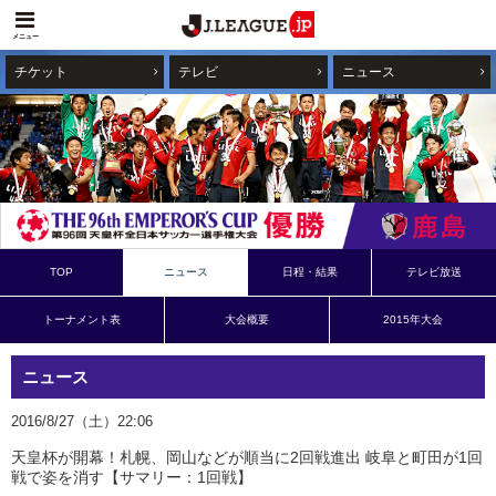
メニュー
チケット
テレビ
ニュース
TOP
ニュース
日程・結果
テレビ放送
トーナメント表
大会概要
2015年大会
ニュース
2016/8/27（土）22:06
天皇杯が開幕！札幌、岡山などが順当に2回戦進出 岐阜と町田が1回
戦で姿を消す【サマリー：1回戦】