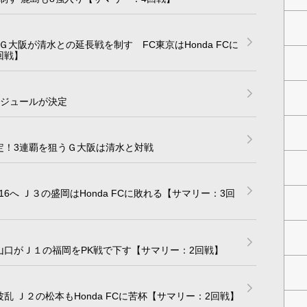
大阪が清水との延長戦を制す FC東京はHonda FCに
回戦】
ケジュールが決定
定！3連覇を狙うＧ大阪は清水と対戦
6へ Ｊ３の盛岡はHonda FCに敗れる【サマリー：3回
山口がＪ１の福岡をPK戦で下す【サマリー：2回戦】
乱 Ｊ２の松本もHonda FCに苦杯【サマリー：2回戦】