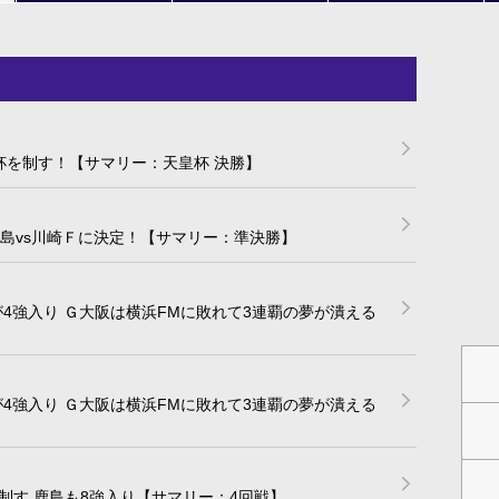
杯を制す！【サマリー：天皇杯 決勝】
鹿島vs川崎Ｆに決定！【サマリー：準決勝】
4強入り Ｇ大阪は横浜FMに敗れて3連覇の夢が潰える
4強入り Ｇ大阪は横浜FMに敗れて3連覇の夢が潰える
制す 鹿島も8強入り【サマリー：4回戦】