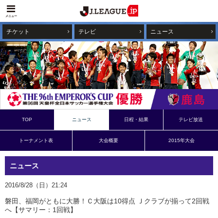
メニュー
チケット
テレビ
ニュース
TOP
ニュース
日程・結果
テレビ放送
トーナメント表
大会概要
2015年大会
ニュース
2016/8/28（日）21:24
磐田、福岡がともに大勝！Ｃ大阪は10得点 Ｊクラブが揃って2回戦
へ【サマリー：1回戦】