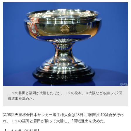
Ｊ１の磐田と福岡が大勝したほか、Ｊ２の松本、Ｃ大阪なども揃って2回
戦進出を決めた。
第96回天皇杯全日本サッカー選手権大会は28日に1回戦の10試合が行わ
れ、Ｊ１の福岡と磐田が揃って大勝し、2回戦進出を決めた。
【Ｊ１クラブの結果】