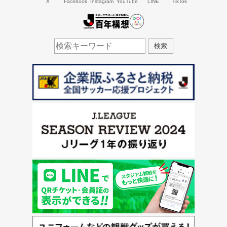
X
Facebook
Instagram
YouTube
LINE
TikTok
J.LEAGUE百年構想
検索