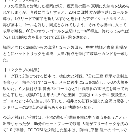
Ｊ３の鹿児島と対戦した福岡は9分、鹿児島の藤本 憲明に先制点を決めら
れてしまうが、直後に同点とすると、28分に田村 友が勝ち越しゴールを
奪う。1点リードで前半を折り返すかと思われたアディショナルタイム、
再び藤本にゴールを許し、同点とされてしまう。それでも後半に入って
攻撃が爆発。60分のオウンゴールを皮切りに一挙5得点。終わってみれば
7-2と圧倒的な力を見せつけて2回戦へ駒を進めた。
福岡と同じく1回戦からの出場となった磐田も、中村 祐輝と齊藤 和樹が
ともにハットトリックを達成。大量7得点を挙げて岐阜セカンドを一蹴し
た。
【Ｊ２クラブの結果】
リーグ戦で2位につける松本は、徳山大と対戦。7分に三島 康平が先制点
を奪うと、前半だけで4ゴール。さらに後半に2点を加点し、6-0の大勝を
収めた。Ｃ大阪は杉本 健勇の5ゴールなど1回戦最多の10得点を奪って高
松を下した。横浜FCも山形大に5-0と圧勝、京都はエスクデロ 競飛王の
ゴールなどで4-0と加古川を下した。福井との初戦を迎えた金沢は熊谷 ア
ンドリューの2得点の活躍もあり4-1と快勝を収めた。
今治と対戦した讃岐は、今治の堅い守備陣を前に中々得点を奪うことが
出来なかったが、65分のセットプレーで渡邉 大剛がフリーキックを沈め
て1-0で辛勝。FC.TOSUと対戦した熊本は、前半に平繁 龍一のゴールで