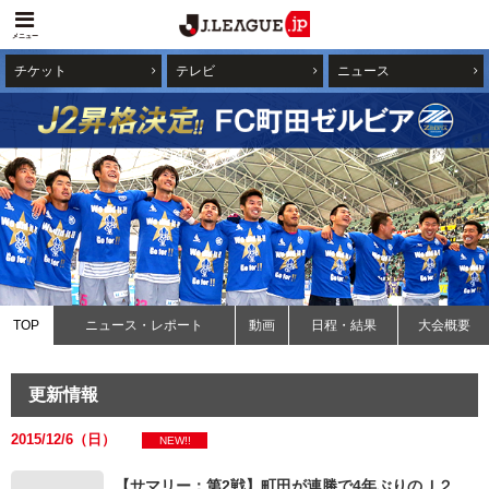
メニュー
チケット
テレビ
ニュース
TOP
ニュース・レポート
動画
日程・結果
大会概要
更新情報
2015/12/6（日）
NEW!!
【サマリー：第2戦】町田が連勝で4年ぶりのＪ２