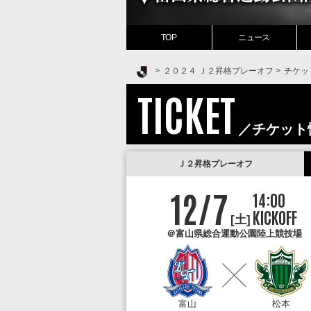
TOP
ニュース
Ｊリーグ TOP
２０２４ Ｊ２昇格プレーオフ
チケッ
TICKET
／チケット
Ｊ２昇格プレーオフ
12/7
14:00
KICKOFF
[土]
＠富山県総合運動公園陸上競技場
富山
富山
松本