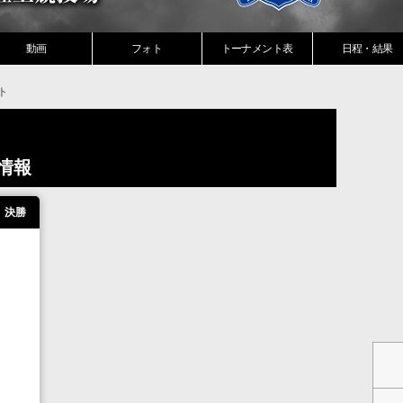
動画
フォト
トーナメント表
日程・結果
ト
情報
決勝
松本