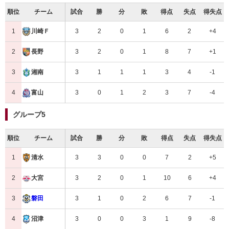
順位
チーム
試合
勝
分
敗
得点
失点
得失点
1
3
2
0
1
6
2
+4
川崎Ｆ
2
3
2
0
1
8
7
+1
長野
3
3
1
1
1
3
4
-1
湘南
4
3
0
1
2
3
7
-4
富山
グループ5
順位
チーム
試合
勝
分
敗
得点
失点
得失点
1
3
3
0
0
7
2
+5
清水
2
3
2
0
1
10
6
+4
大宮
3
3
1
0
2
6
7
-1
磐田
4
3
0
0
3
1
9
-8
沼津