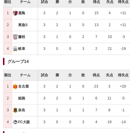
順位
チーム
試合
勝
分
敗
得点
失点
得失点
1
3
2
1
0
15
4
+11
鹿島
2
3
2
1
0
13
2
+11
東急S
3
3
1
0
2
7
10
-3
藤枝
4
3
0
0
3
2
21
-19
岐阜
グループ14
順位
チーム
試合
勝
分
敗
得点
失点
得失点
1
3
2
1
0
23
3
+20
名古屋
2
3
2
0
1
6
11
-5
姫路
3
3
1
1
1
7
8
-1
奈良
4
3
0
0
3
4
18
-14
FC大阪