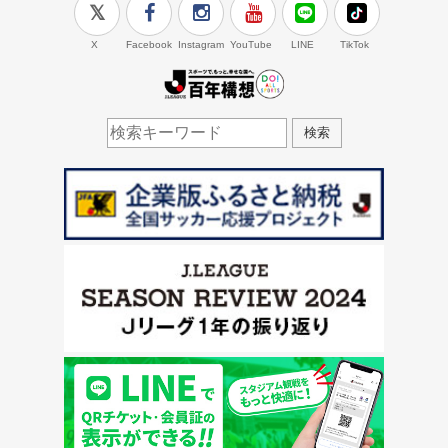
X
Facebook
Instagram
YouTube
LINE
TikTok
J.LEAGUE百年構想
検索