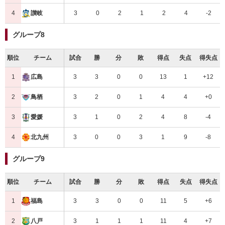
4
3
0
2
1
2
4
-2
讃岐
グループ8
順位
チーム
試合
勝
分
敗
得点
失点
得失点
1
3
3
0
0
13
1
+12
広島
2
3
2
0
1
4
4
+0
鳥栖
3
3
1
0
2
4
8
-4
愛媛
4
3
0
0
3
1
9
-8
北九州
グループ9
順位
チーム
試合
勝
分
敗
得点
失点
得失点
1
3
3
0
0
11
5
+6
福島
2
3
1
1
1
11
4
+7
八戸