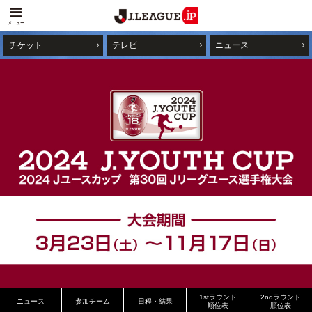
メニュー
チケット
テレビ
ニュース
1stラウンド
2ndラウンド
ニュース
参加チーム
日程・結果
順位表
順位表