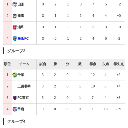
1
3
2
1
0
7
5
+2
山形
2
3
1
1
1
4
4
+0
新潟
3
3
1
1
1
3
3
+0
浦和
4
3
0
1
2
4
6
-2
横浜FC
グループ3
順位
チーム
試合
勝
分
敗
得点
失点
得失点
1
3
2
0
1
12
4
+8
千葉
2
3
2
0
1
10
6
+4
三菱養和
3
3
2
0
1
7
4
+3
FC東京
4
3
0
0
3
1
16
-15
甲府
グループ4