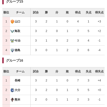
グループ15
順位
チーム
試合
勝
分
敗
得点
失点
得失点
1
3
2
1
0
4
1
+3
山口
2
3
2
0
1
7
5
+2
鳥取
3
3
1
0
2
3
4
-1
今治
4
3
0
1
2
2
6
-4
徳島
グループ16
順位
チーム
試合
勝
分
敗
得点
失点
得失点
1
3
2
1
0
7
3
+4
長崎
2
3
2
0
1
5
5
+0
大分
3
2
0
1
1
2
3
-1
熊本