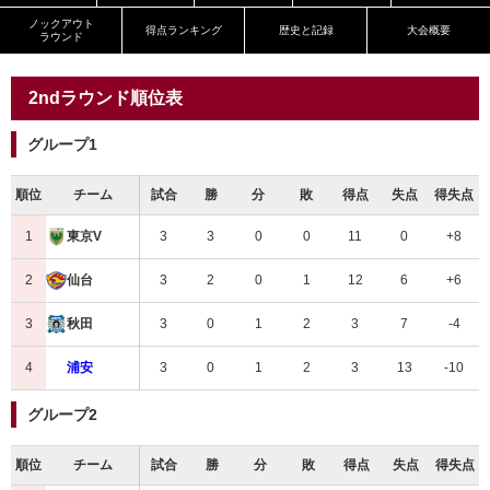
ノックアウト
得点ランキング
歴史と記録
大会概要
ラウンド
2ndラウンド順位表
グループ1
順位
チーム
試合
勝
分
敗
得点
失点
得失点
1
3
3
0
0
11
0
+8
東京V
2
3
2
0
1
12
6
+6
仙台
3
3
0
1
2
3
7
-4
秋田
4
3
0
1
2
3
13
-10
浦安
グループ2
順位
チーム
試合
勝
分
敗
得点
失点
得失点