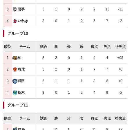
3
3
1
0
2
2
13
-11
岩手
4
3
0
1
2
5
7
-2
いわき
グループ10
順位
チーム
試合
勝
分
敗
得点
失点
得失点
1
3
2
0
1
9
4
+05
柏
2
3
2
0
1
7
7
+0
琉球
3
3
1
1
1
8
8
+0
町田
4
3
0
1
2
4
9
-5
栃木
グループ11
順位
チーム
試合
勝
分
敗
得点
失点
得失点
1
3
2
1
0
11
9
+2
群馬