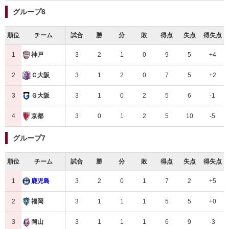
グループ6
順位
チーム
試合
勝
分
敗
得点
失点
得失点
1
3
2
1
0
9
5
+4
神戸
2
3
1
2
0
7
5
+2
Ｃ大阪
3
3
1
0
2
5
6
-1
Ｇ大阪
4
3
0
1
2
5
10
-5
京都
グループ7
順位
チーム
試合
勝
分
敗
得点
失点
得失点
1
3
2
0
1
7
2
+5
鹿児島
2
3
1
1
1
5
5
+0
福岡
3
3
1
1
1
6
9
-3
岡山