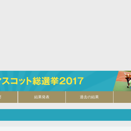
要
結果発表
過去の結果