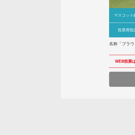
マスコット
投票用指
名称「ブラウ
WEB投票