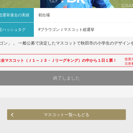
総選挙
過去の実績
初出場
定ハッシュタグ
#ブラウゴンＪマスコット総選挙
ゴン」 。 一般公募で決定したマスコットで秋田市の小学生のデザイン
投票
は全マスコット（Ｊ１～Ｊ３・Ｊリーグキング）の中から１日１票！
注意
終了しました
マスコット一覧へもどる