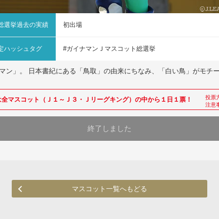
総選挙
過去の実績
初出場
定ハッシュタグ
#ガイナマンＪマスコット総選挙
マン」。 日本書紀にある「鳥取」の由来にちなみ、「白い鳥」がモチ
投票
は全マスコット（Ｊ１～Ｊ３・Ｊリーグキング）の中から１日１票！
注意
終了しました
マスコット一覧へもどる