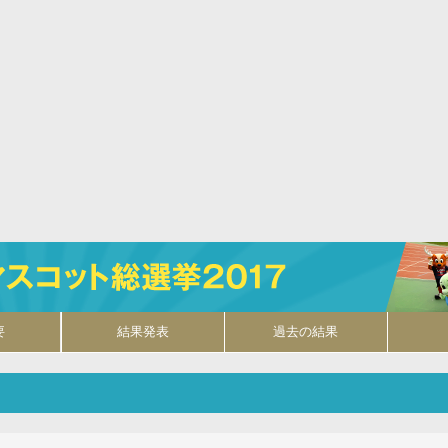
要
結果発表
過去の結果