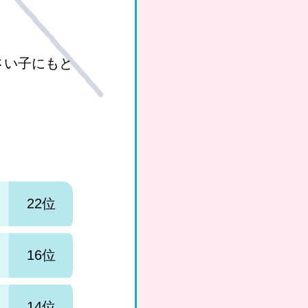
さい子にもと
22位
16位
14位