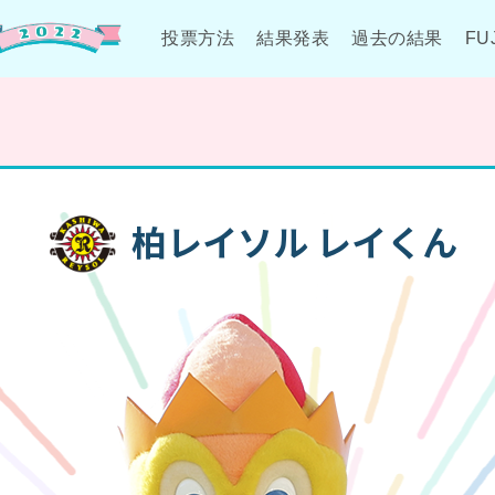
投票方法
結果発表
過去の結果
FU
柏レイソル
柏レイソル レイくん