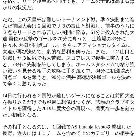
を宿す。リーグ後半戦へ向けても、チームの士気は高まるば
かりの状況だ。
ただ、この天皇杯は難しいトーナメント戦。準々決勝まで進
んだ前回大会は２回戦でＪ３の富山と対戦し、前半のうちに
２点をリードされる苦しい展開に陥る。61分に投入された大
迫 勇也が反撃のゴールを70分に奪うと、土壇場の89分に
佐々木 大樹が同点ゴール。さらにアディショナルタイムに
大迫が再び決めて、劇的な勝利を飾った。また、Ｊ２山口と
対戦した３回戦でも大苦戦。スコアレスで後半に突入する
と、73分に先制を許してしまう。ホームスタジアムで粘り強
い戦いを見せる相手の攻略に手を焼く中、84分に初瀬 亮が
同点ゴールを奪うと、90分に酒井 高徳が決勝ゴールを決め
て辛くも勝ち切った。
14日に行われる２回戦が難しいゲームになることは前回大会
を振り返るだけでも容易に想像はつくが、悲願のクラブ初タ
イトルを獲得した2019年度大会の再現へ、着実な一歩を刻み
たい初戦となる。
その相手となるのは、１回戦でAS.Laranja Kyotoを撃破した
長野。過去にはＪ１チームを含めて上のカテゴリーの相手を