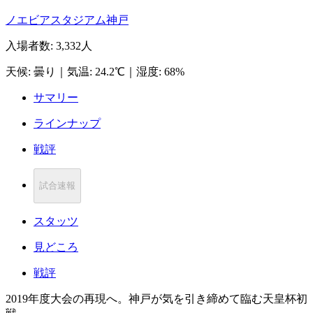
ノエビアスタジアム神戸
入場者数
:
3,332人
天候
:
曇り
｜
気温
:
24.2℃
｜
湿度
:
68%
サマリー
ラインナップ
戦評
試合速報
スタッツ
見どころ
戦評
2019年度大会の再現へ。神戸が気を引き締めて臨む天皇杯初