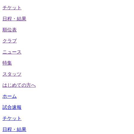
チケット
日程・結果
順位表
クラブ
ニュース
特集
スタッツ
はじめての方へ
ホーム
試合速報
チケット
日程・結果