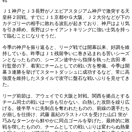
戦
Ｊ１神戸とＪ３長野がノエビアスタジアム神戸で激突する天
皇杯２回戦。すでにＪ１京都やＧ大阪、Ｊ２大分などが下の
カテゴリーの相手に敗れる波乱が起きており、神戸はより気
を引き締め、長野はジャイアントキリングに強い士気を持っ
て臨むことになりそうだ。
今季の神戸を振り返ると、リーグ戦では開幕以来、好調を維
持している。昨季はＪ１残留争いに巻き込まれる苦いシーズ
ンとなったものの、シーズン途中から指揮を執った吉田 孝
行監督の下、着実にチームとしての戦い方を整備。今季は開
幕３連勝を挙げてスタートダッシュに成功するなど、常に高
強度を維持したスタイルで攻守に盤石な戦いぶりを見せてき
た。
リーグ前節は、アウェイでＣ大阪と対戦。関西を拠点とする
チーム同士の戦いは一歩も引かない、白熱した攻防を繰り広
げる。後半早々に先制点を奪われたものの、前線の選手たち
が崩しを仕掛け、武藤 嘉紀のラストパスを受けた山口 蛍が
巧みなターンから鮮やかに同点ゴールを挙げた。最終的に敗
戦を喫したものの、チームとしての戦いぶりは変わらぬ熱量