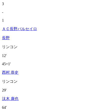
3
-
1
ＡＣ長野パルセイロ
長野
リンコン
12'
45+1'
西村 恭史
リンコン
29'
汰木 康也
64'