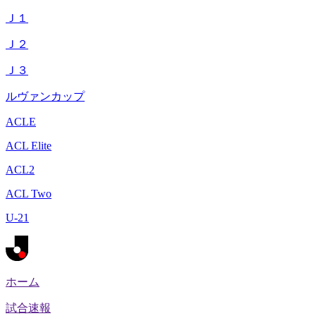
Ｊ１
Ｊ２
Ｊ３
ルヴァンカップ
ACLE
ACL Elite
ACL2
ACL Two
U-21
ホーム
試合速報