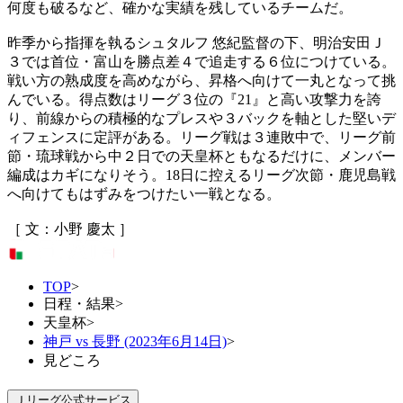
何度も破るなど、確かな実績を残しているチームだ。
昨季から指揮を執るシュタルフ 悠紀監督の下、明治安田Ｊ
３では首位・富山を勝点差４で追走する６位につけている。
戦い方の熟成度を高めながら、昇格へ向けて一丸となって挑
んでいる。得点数はリーグ３位の『21』と高い攻撃力を誇
り、前線からの積極的なプレスや３バックを軸とした堅いデ
ィフェンスに定評がある。リーグ戦は３連敗中で、リーグ前
節・琉球戦から中２日での天皇杯ともなるだけに、メンバー
編成はカギになりそう。18日に控えるリーグ次節・鹿児島戦
へ向けてもはずみをつけたい一戦となる。
［ 文：小野 慶太 ］
TOP
>
日程・結果
>
天皇杯
>
神戸 vs 長野 (2023年6月14日)
>
見どころ
Ｊリーグ公式サービス