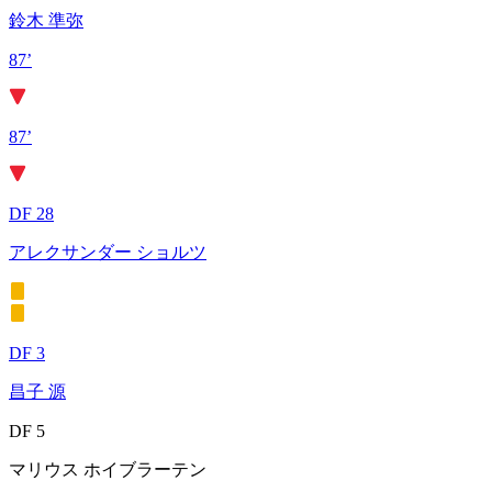
鈴木 準弥
87’
87’
DF 28
アレクサンダー ショルツ
DF 3
昌子 源
DF 5
マリウス ホイブラーテン