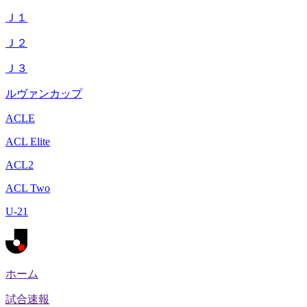
Ｊ１
Ｊ２
Ｊ３
ルヴァンカップ
ACLE
ACL Elite
ACL2
ACL Two
U-21
ホーム
試合速報