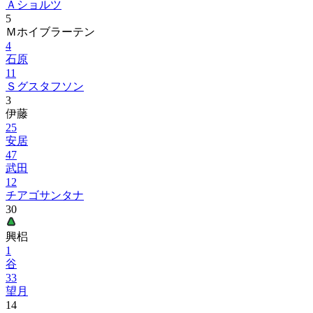
Ａショルツ
5
Ｍホイブラーテン
4
石原
11
Ｓグスタフソン
3
伊藤
25
安居
47
武田
12
チアゴサンタナ
30
興梠
1
谷
33
望月
14