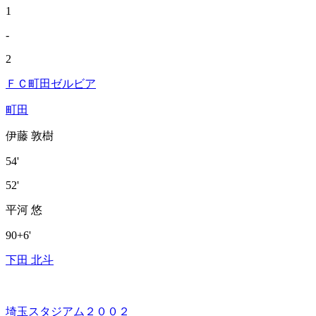
1
-
2
ＦＣ町田ゼルビア
町田
伊藤 敦樹
54'
52'
平河 悠
90+6'
下田 北斗
埼玉スタジアム２００２