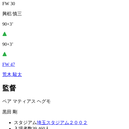
FW 30
興梠 慎三
90+3’
90+3’
FW 47
荒木 駿太
監督
ペア マティアス ヘグモ
黒田 剛
スタジアム
埼玉スタジアム２００２
入場者数
39,460人