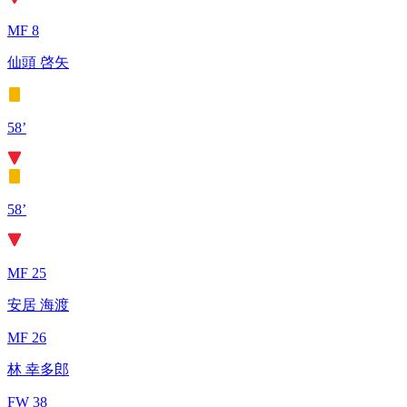
MF 8
仙頭 啓矢
58’
58’
MF 25
安居 海渡
MF 26
林 幸多郎
FW 38