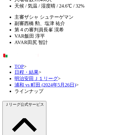
天候 / 気温 / 湿度
晴 / 24.6℃ / 32%
主審
ザシャ シュテーゲマン
副審
西橋 勲、塩津 祐介
第４の審判員
長峯 滉希
VAR
飯田 淳平
AVAR
田尻 智計
TOP
>
日程・結果
>
明治安田Ｊ１リーグ
>
浦和 vs 町田 (2024年5月26日)
>
ラインナップ
Ｊリーグ公式サービス