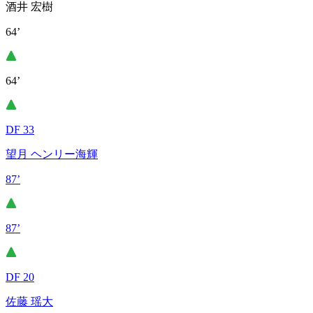
酒井 宏樹
64’
64’
DF 33
望月 ヘンリー海輝
87’
87’
DF 20
佐藤 瑶大