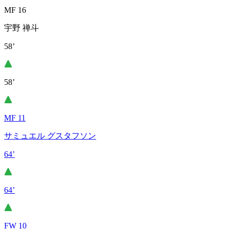
MF 16
宇野 禅斗
58’
58’
MF 11
サミュエル グスタフソン
64’
64’
FW 10