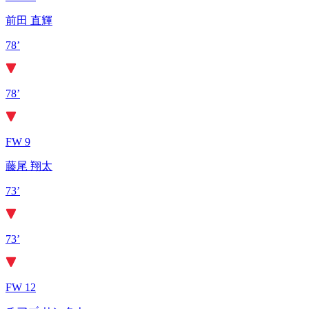
前田 直輝
78’
78’
FW 9
藤尾 翔太
73’
73’
FW 12