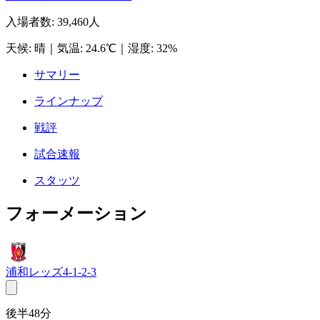
入場者数
:
39,460人
天候
:
晴
｜
気温
:
24.6℃
｜
湿度
:
32%
サマリー
ラインナップ
戦評
試合速報
スタッツ
フォーメーション
浦和レッズ
4-1-2-3
後半48分