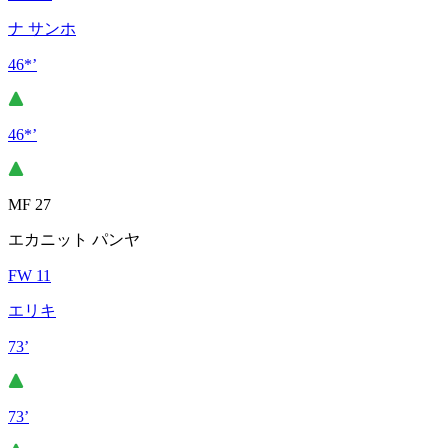
ナ サンホ
46*’
46*’
MF 27
エカニット パンヤ
FW 11
エリキ
73’
73’