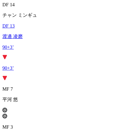
DF 14
チャン ミンギュ
DF 13
渡邊 凌磨
90+3’
90+3’
MF 7
平河 悠
MF 3