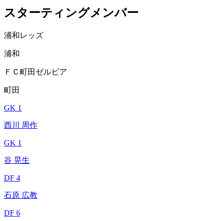
スターティングメンバー
浦和レッズ
浦和
ＦＣ町田ゼルビア
町田
GK 1
西川 周作
GK 1
谷 晃生
DF 4
石原 広教
DF 6