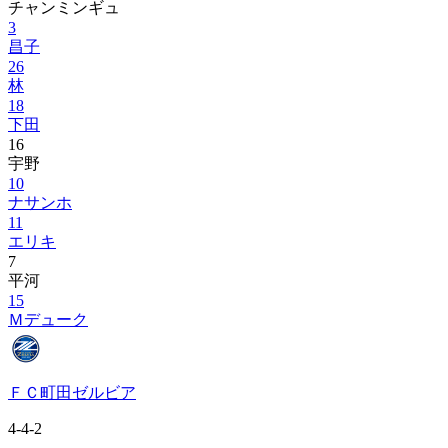
チャンミンギュ
3
昌子
26
林
18
下田
16
宇野
10
ナサンホ
11
エリキ
7
平河
15
Ｍデューク
ＦＣ町田ゼルビア
4-4-2