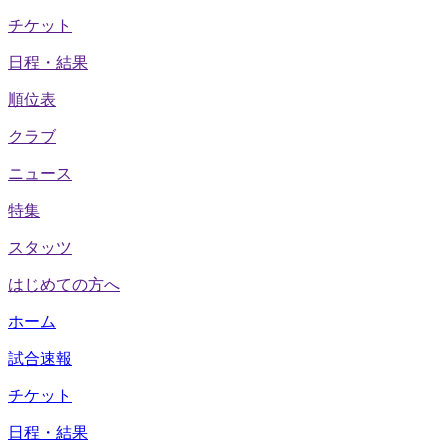
チケット
日程・結果
順位表
クラブ
ニュース
特集
スタッツ
はじめての方へ
ホーム
試合速報
チケット
日程・結果