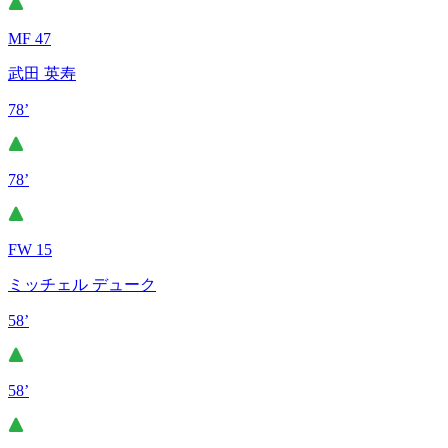
MF 47
武田 英寿
78’
78’
FW 15
ミッチェル デューク
58’
58’