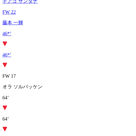
チアゴ サンタナ
FW 22
藤本 一輝
46*’
46*’
FW 17
オラ ソルバッケン
64’
64’