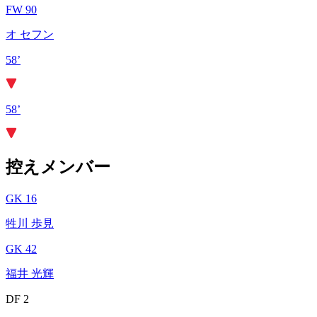
FW 90
オ セフン
58’
58’
控えメンバー
GK 16
牲川 歩見
GK 42
福井 光輝
DF 2