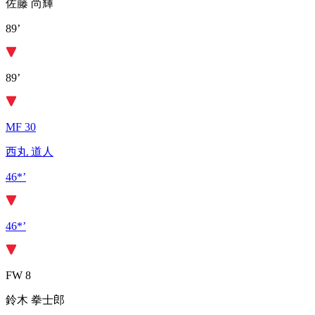
佐藤 尚輝
89’
89’
MF 30
西丸 道人
46*’
46*’
FW 8
鈴木 拳士郎