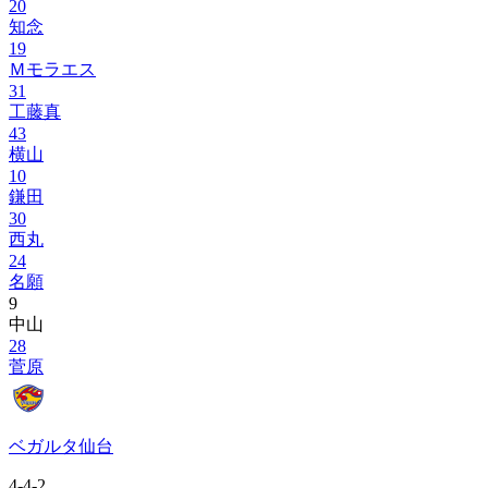
20
知念
19
Ｍモラエス
31
工藤真
43
横山
10
鎌田
30
西丸
24
名願
9
中山
28
菅原
ベガルタ仙台
4-4-2