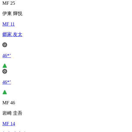
MF 25
伊東 輝悦
MF 11
郷家 友太
46*’
46*’
MF 46
岩崎 圭吾
MF 14