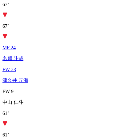
67’
67’
MF 24
名願 斗哉
FW 23
津久井 匠海
FW 9
中山 仁斗
61’
61’