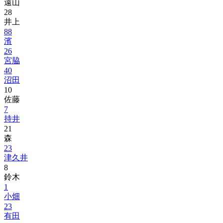
遠山
28
井上
88
濱
26
宮脇
40
沼田
10
佐藤
7
持井
21
森
23
津久井
8
鈴木
1
小畑
23
有田