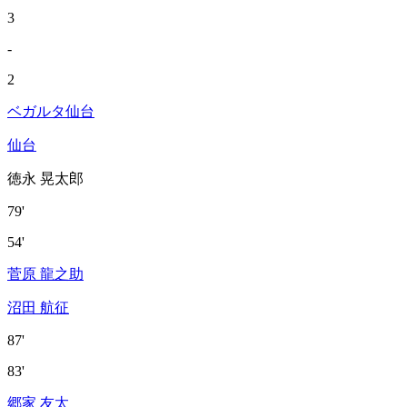
3
-
2
ベガルタ仙台
仙台
徳永 晃太郎
79'
54'
菅原 龍之助
沼田 航征
87'
83'
郷家 友太