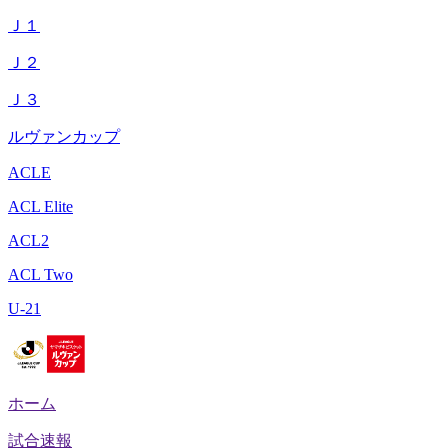
Ｊ１
Ｊ２
Ｊ３
ルヴァンカップ
ACLE
ACL Elite
ACL2
ACL Two
U-21
ホーム
試合速報