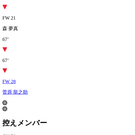
FW 21
森 夢真
67’
67’
FW 28
菅原 龍之助
控えメンバー