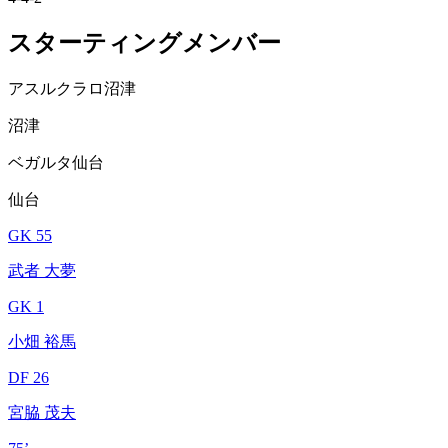
スターティングメンバー
アスルクラロ沼津
沼津
ベガルタ仙台
仙台
GK 55
武者 大夢
GK 1
小畑 裕馬
DF 26
宮脇 茂夫