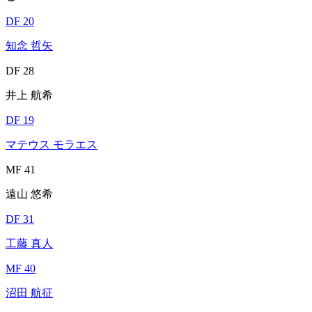
DF 20
知念 哲矢
DF 28
井上 航希
DF 19
マテウス モラエス
MF 41
遠山 悠希
DF 31
工藤 真人
MF 40
沼田 航征