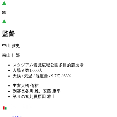
89’
監督
中山 雅史
森山 佳郎
スタジアム
愛鷹広域公園多目的競技場
入場者数
1,600人
天候 / 気温 / 湿度
曇 / 9.7℃ / 63%
主審
大橋 侑祐
副審
長谷川 雅、安藤 康平
第４の審判員
原田 雅士