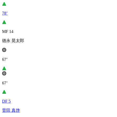
78’
MF 14
徳永 晃太郎
67’
67’
DF 5
菅田 真啓