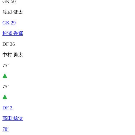
GK 50
渡辺 健太
GK 29
松澤 香輝
DF 36
中村 勇太
75’
75’
DF 2
髙田 椋汰
78’