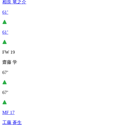
相良 竜之介
61’
61’
FW 19
齋藤 学
67’
67’
MF 17
工藤 蒼生