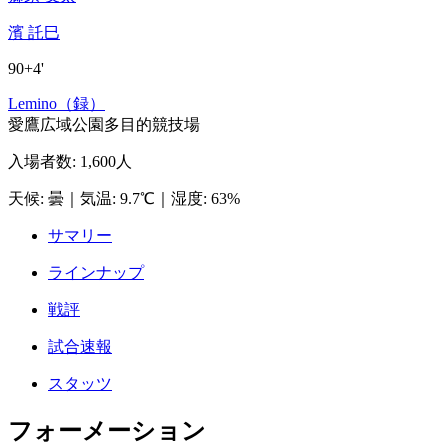
濱 託巳
90+4'
Lemino（録）
愛鷹広域公園多目的競技場
入場者数
:
1,600人
天候
:
曇
｜
気温
:
9.7℃
｜
湿度
:
63%
サマリー
ラインナップ
戦評
試合速報
スタッツ
フォーメーション