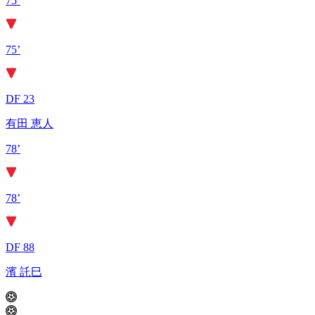
75’
75’
DF 23
有田 恵人
78’
78’
DF 88
濱 託巳