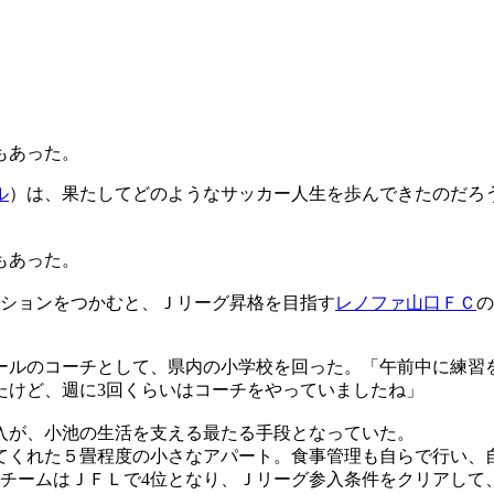
もあった。
ル
）は、果たしてどのようなサッカー人生を歩んできたのだろ
もあった。
ジションをつかむと、Ｊリーグ昇格を目指す
レノファ山口ＦＣ
の
ールのコーチとして、県内の小学校を回った。「午前中に練習
たけど、週に3回くらいはコーチをやっていましたね」
入が、小池の生活を支える最たる手段となっていた。
てくれた５畳程度の小さなアパート。食事管理も自らで行い、
。チームはＪＦＬで4位となり、Ｊリーグ参入条件をクリアし