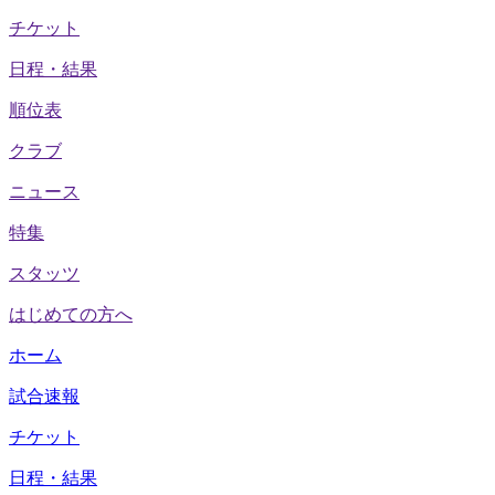
チケット
日程・結果
順位表
クラブ
ニュース
特集
スタッツ
はじめての方へ
ホーム
試合速報
チケット
日程・結果