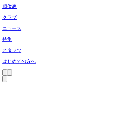
順位表
クラブ
ニュース
特集
スタッツ
はじめての方へ