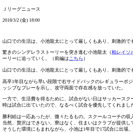
Ｊリーグニュース
2018/3/2 (金) 18:00
山口での生活は、小池龍太にとって厳しくもあり、刺激的で
驚きのシンデレラストーリーを突き進む小池龍太（
柏レイソ
ーリーに迫っていく。（前編は
こちら
）
山口での生活は、小池龍太にとって厳しくもあり、刺激的で
高卒1年目ながら早い段階で右サイドバックのレギュラーポ
ッシブなプレーを示し、攻守両面で存在感を放っていた。
一方で、生活費を得るために、試合がない日はサッカースク
時は試合に出ていたので、なるべく試合を優先してくれまし
勝利給は一応あったが、微々たるもの。スクールコーチの収
当然、贅沢はできない。寮はなく、住まいはクラブが提供し
そうした環境にもまれながら、小池は1年目で17試合に出場