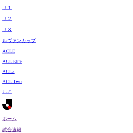
Ｊ１
Ｊ２
Ｊ３
ルヴァンカップ
ACLE
ACL Elite
ACL2
ACL Two
U-21
ホーム
試合速報