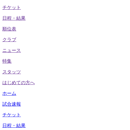
チケット
日程・結果
順位表
クラブ
ニュース
特集
スタッツ
はじめての方へ
ホーム
試合速報
チケット
日程・結果