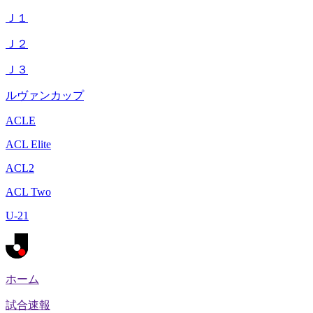
Ｊ１
Ｊ２
Ｊ３
ルヴァンカップ
ACLE
ACL Elite
ACL2
ACL Two
U-21
ホーム
試合速報