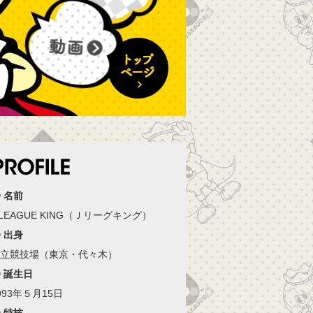
】
名前
.LEAGUE KING（Ｊリーグキング）
出身
立競技場（東京・代々木）
誕生日
993年５月15日
特技