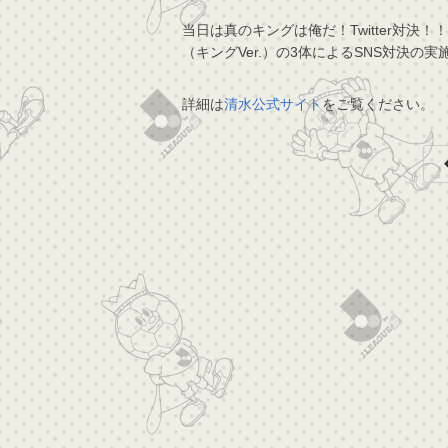
当日は真のキングは俺だ！Twitter対
（キングVer.）の3体によるSNS対決の
詳細は
清水公式サイト
をご覧ください。