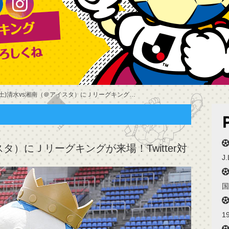
2(土)清水vs湘南（＠アイスタ）にＪリーグキングが来場！Twitter対決を実施！【清水
イスタ）にＪリーグキングが来場！Twitter対
J
国
1