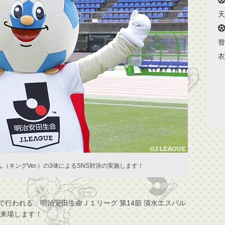
天
替
衣
キングVer.）の3体によるSNS対決の実施します！
で行われる、明治安田生命Ｊ１リーグ 第14節 清水エスパル
が来場します！