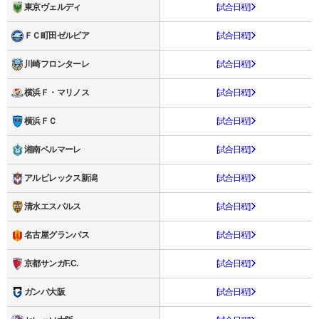
東京ヴェルディ
[試合日程]
ＦＣ町田ゼルビア
[試合日程]
川崎フロンターレ
[試合日程]
横浜Ｆ・マリノス
[試合日程]
横浜ＦＣ
[試合日程]
湘南ベルマーレ
[試合日程]
アルビレックス新潟
[試合日程]
清水エスパルス
[試合日程]
名古屋グランパス
[試合日程]
京都サンガF.C.
[試合日程]
ガンバ大阪
[試合日程]