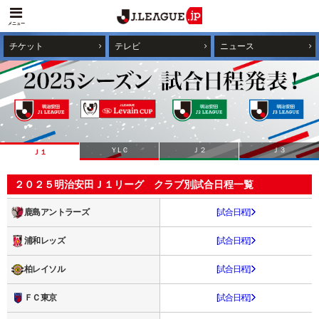
メニュー
チケット
テレビ
ニュース
ＹLＣ
Ｊ２
Ｊ３
Ｊ１
２０２５明治安田Ｊ１リーグ クラブ別試合日程一覧
鹿島アントラーズ
[試合日程]
浦和レッズ
[試合日程]
柏レイソル
[試合日程]
ＦＣ東京
[試合日程]