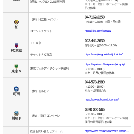
（火曜～土曜10:00～18:00）
浦和レッズREX CLUB事務局
※日・月・祝日・ホームゲーム開催
日は休業
04-7162-2250
（株）日立柏レイソル
（9:15～17:30）※日・月休業
柏
https://l-tike.com/contact/
ローソンチケット
042-444-2630
ＦＣ東京
(平日[火～金]10:00～17:00)
FC東京
https://www.jleague-ticket.jp/club/to/
チケットＦＣ東京
https://tayori.com/f/tokyoverdy-inquiry/
東京ヴェルディ チケット事務局
（10:00～18:00）
東京Ｖ
※土～月及び祝日は休業
044-578-1989
（10:00～18:00）
※火～金曜日のみ
（株）ゼルビア
町田
https://www.zelvia.co.jp/contact/
0570-000-565
（10:00～18:00）
（株）川崎フロンターレ
川崎Ｆ
※土・日・祝日・ホームゲーム等開
催日の翌月曜日は休業
https://www.f-marinos.com/web-form/input/1
総合お問い合わせフォーム