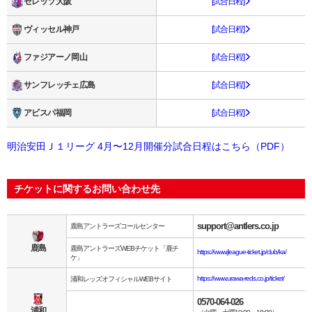
セレッソ大阪
[試合日程]
ヴィッセル神戸
[試合日程]
ファジアーノ岡山
[試合日程]
サンフレッチェ広島
[試合日程]
アビスパ福岡
[試合日程]
明治安田Ｊ１リーグ 4月〜12月開催分試合日程はこちら（PDF）
チケットに関するお問い合わせ先
support@antlers.co.jp
鹿島アントラーズコールセンター
鹿島
鹿島アントラーズWEBチケット「鹿チ
https://www.jleague-ticket.jp/club/ka/
ケ」
https://www.urawa-reds.co.jp/ticket/
浦和レッズオフィシャルWEBサイト
0570-064-026
浦和