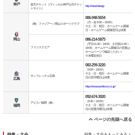
神戸
楽天チケット［ヴィッセル神戸公式チケッ
http://vissel.tstar.jp
トサイト］
086-948-5654
（月～金 9:30～18:00）
（株）ファジアーノ岡山スポーツクラブ
※土・日・祝日・ホームゲーム開催
日・ホームゲーム開催翌日は休業
岡山
086-214-5875
（平日11:30～18:00、土日祝11:00～
ファジスクエア
19:00、ホームゲーム開催日の営業は
ホームページで確認ください）
※水曜定休日
082-259-3220
（9:00～18:00）
※土・日・祝日・ホームゲーム開催
サンフレッチェ広島
日の翌月曜日は休業
広島
https://www.sanfrecce.co.jp/
092-674-3020
（9:30～18:00）
アビスパ福岡（株）
福岡
※土・日・祝日・ホームゲーム開催
日の翌週月曜日は休業
ページの先頭へ戻る
特集・大会
特集・大会をもっとみる