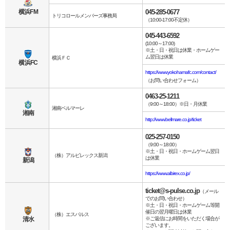
横浜FM
045-285-0677
トリコロールメンバーズ事務局
（10:00-17:00不定休）
045-443-6592
(10:00～17:00)
※土・日・祝日は休業・ホームゲー
ム翌日は休業
横浜ＦＣ
横浜FC
https://www.yokohamafc.com/contact/
（お問い合わせフォーム）
0463-25-1211
（9:00～18:00）※日・月休業
湘南ベルマーレ
湘南
http://www.bellmare.co.jp/ticket
025-257-0150
（9:00～18:00）
※土・日・祝日・ホームゲーム翌日
（株）アルビレックス新潟
は休業
新潟
https://www.albirex.co.jp/
ticket@s-pulse.co.jp
（メール
でのお問い合わせ）
※土・日・祝日・ホームゲーム等開
催日の翌月曜日は休業
（株）エスパルス
清水
※ご返信にお時間をいただく場合が
ございます。