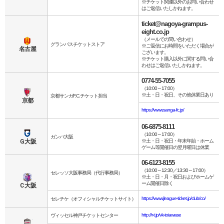
※チケット関連以外のお問い合わせ
はご返信いたしかねます。
ticket@nagoya-grampus-
eight.co.jp
（メールでの問い合わせ）
グランパスチケットストア
※ご返信にお時間をいただく場合が
名古屋
ございます。
※チケット購入以外に関する問い合
わせはご返信いたしかねます。
0774-55-7055
（10:00～17:00）
※土・日・祝日、その他休業日あり
京都サンガF.C.チケット担当
京都
https://www.sanga-fc.jp/
06-6875-8111
（10:00～17:00）
ガンバ大阪
Ｇ大阪
※土・日・祝日・年末年始・ホーム
ゲーム等開催日の翌月曜日は休業
06-6123-8155
（10:00～12:30／13:30～17:00）
セレッソ大阪事務局（代行事務局）
※土・日・月・祝日およびホームゲ
ーム開催日除く
Ｃ大阪
https://www.jleague-ticket.jp/club/co/
セレチケ（オフィシャルチケットサイト）
http://r-t.jp/vk-toiawase
ヴィッセル神戸チケットセンター