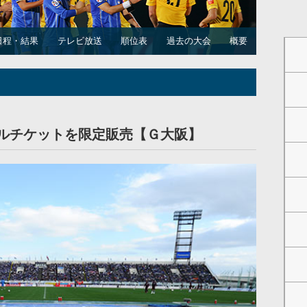
日程・結果
テレビ放送
順位表
過去の大会
概要
ルチケットを限定販売【Ｇ大阪】