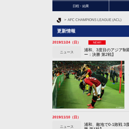
日程・結果
Ｊリーグ TOP
AFC CHAMPIONS LEAGUE (ACL)
更新情報
2019/11/24（日）
NEW!!
浦和、3度目のアジア制
ニュース
ー：決勝 第2戦】
2019/11/10（日）
浦和、敵地で0-1敗戦
ニュース
勝 第1戦】