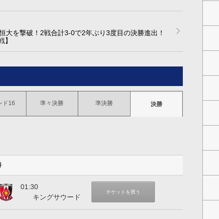
大を撃破！2戦合計3-0で2年ぶり3度目の決勝進出！
戦】
ド16
準々決勝
準決勝
決勝
勝
01:30
浦和レッズ
チケットを買う
キングサウード