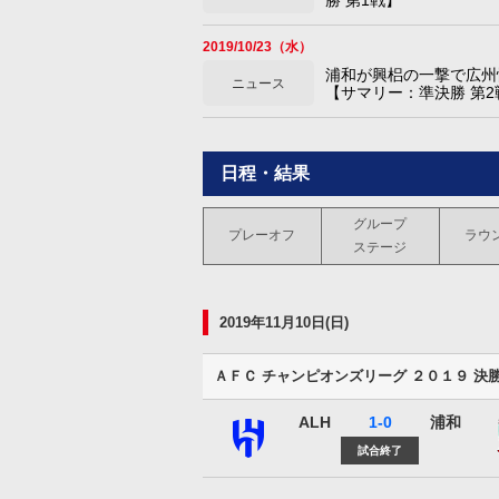
2019/10/23（水）
浦和が興梠の一撃で広州恒
ニュース
【サマリー：準決勝 第2
日程・結果
グループ
プレーオフ
ラウン
ステージ
2019年11月10日(日)
ＡＦＣ チャンピオンズリーグ ２０１９ 決
ALH
1-0
浦和
アル ヒラル
試合終了