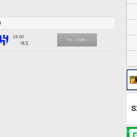
勝
19:00
アル ヒラル
チケットを買う
埼玉