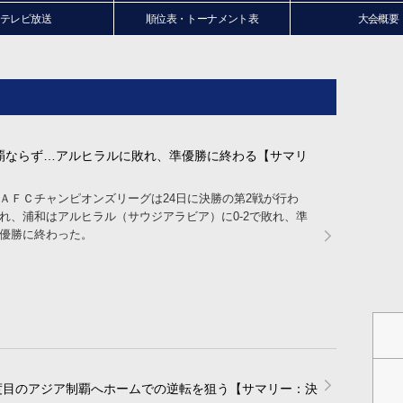
テレビ放送
順位表・トーナメント表
大会概要
覇ならず…アルヒラルに敗れ、準優勝に終わる【サマリ
ＡＦＣチャンピオンズリーグは24日に決勝の第2戦が行わ
れ、浦和はアルヒラル（サウジアラビア）に0-2で敗れ、準
優勝に終わった。
 3度目のアジア制覇へホームでの逆転を狙う【サマリー：決