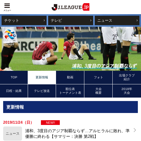
メニュー
チケット
テレビ
ニュース
出場クラブ
TOP
更新情報
動画
フォト
紹介
順位表
大会
2018年
日程・結果
テレビ放送
トーナメント表
概要
大会
更新情報
2019/11/24（日）
NEW!!
浦和、3度目のアジア制覇ならず…アルヒラルに敗れ、準
ニュース
優勝に終わる【サマリー：決勝 第2戦】