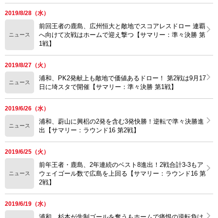
2019/8/28（水）
前回王者の鹿島、広州恒大と敵地でスコアレスドロー 連覇
へ向けて次戦はホームで迎え撃つ【サマリー：準々決勝 第
ニュース
1戦】
2019/8/27（火）
浦和、PK2発献上も敵地で価値あるドロー！ 第2戦は9月17
ニュース
日に埼スタで開催【サマリー：準々決勝 第1戦】
2019/6/26（水）
浦和、蔚山に興梠の2発を含む3発快勝！逆転で準々決勝進
ニュース
出【サマリー：ラウンド16 第2戦】
2019/6/25（火）
前年王者・鹿島、2年連続のベスト8進出！2戦合計3-3もア
ウェイゴール数で広島を上回る【サマリー：ラウンド16 第
ニュース
2戦】
2019/6/19（水）
浦和、杉本が先制ゴールを奪うもホームで痛恨の逆転負け