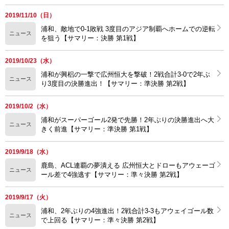
2019/11/10（日）
浦和、敵地で0-1敗戦 3度目のアジア制覇へホームでの逆転
ニュース
を狙う【サマリー：決勝 第1戦】
2019/10/23（水）
浦和が興梠の一撃で広州恒大を撃破！2戦合計3-0で2年ぶ
ニュース
り3度目の決勝進出！【サマリー：準決勝 第2戦】
2019/10/2（水）
浦和がスーパーゴール2発で先勝！2年ぶりの決勝進出へ大
ニュース
きく前進【サマリー：準決勝 第1戦】
2019/9/18（水）
鹿島、ACL連覇の夢潰える 広州恒大とドローもアウェーゴ
ニュース
ール差で4強逃す【サマリー：準々決勝 第2戦】
2019/9/17（火）
浦和、2年ぶりの4強進出！2戦合計3-3もアウェイゴール数
ニュース
で上回る【サマリー：準々決勝 第2戦】