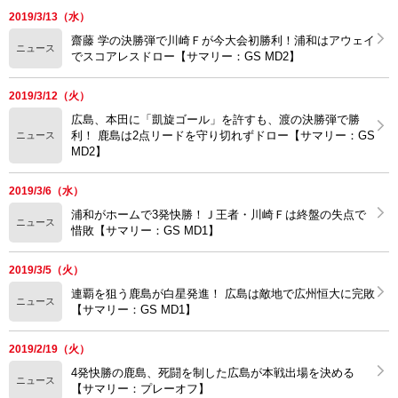
2019/3/13（水）
齋藤 学の決勝弾で川崎Ｆが今大会初勝利！浦和はアウェイ
ニュース
でスコアレスドロー【サマリー：GS MD2】
2019/3/12（火）
広島、本田に「凱旋ゴール」を許すも、渡の決勝弾で勝
利！ 鹿島は2点リードを守り切れずドロー【サマリー：GS
ニュース
MD2】
2019/3/6（水）
浦和がホームで3発快勝！Ｊ王者・川崎Ｆは終盤の失点で
ニュース
惜敗【サマリー：GS MD1】
2019/3/5（火）
連覇を狙う鹿島が白星発進！ 広島は敵地で広州恒大に完敗
ニュース
【サマリー：GS MD1】
2019/2/19（火）
4発快勝の鹿島、死闘を制した広島が本戦出場を決める
ニュース
【サマリー：プレーオフ】