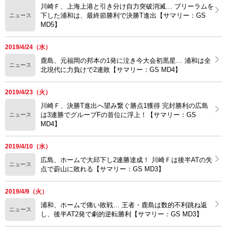
川崎Ｆ、上海上港と引き分け自力突破消滅… ブリーラムを
下した浦和は、最終節勝利で決勝T進出【サマリー：GS
ニュース
MD5】
2019/4/24（水）
鹿島、元福岡の邦本の1発に泣き今大会初黒星… 浦和は全
ニュース
北現代に力負けで2連敗【サマリー：GS MD4】
2019/4/23（火）
川崎Ｆ、決勝T進出へ望み繋ぐ勝点1獲得 完封勝利の広島
は3連勝でグループFの首位に浮上！【サマリー：GS
ニュース
MD4】
2019/4/10（水）
広島、ホームで大邱下し2連勝達成！ 川崎Ｆは後半ATの失
ニュース
点で蔚山に敗れる【サマリー：GS MD3】
2019/4/9（火）
浦和、ホームで痛い敗戦… 王者・鹿島は数的不利跳ね返
ニュース
し、後半AT2発で劇的逆転勝利【サマリー：GS MD3】