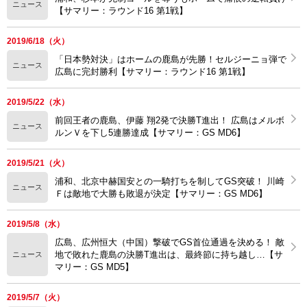
ニュース
【サマリー：ラウンド16 第1戦】
2019/6/18（火）
「日本勢対決」はホームの鹿島が先勝！セルジーニョ弾で
ニュース
広島に完封勝利【サマリー：ラウンド16 第1戦】
2019/5/22（水）
前回王者の鹿島、伊藤 翔2発で決勝T進出！ 広島はメルボ
ニュース
ルンＶを下し5連勝達成【サマリー：GS MD6】
2019/5/21（火）
浦和、北京中赫国安との一騎打ちを制してGS突破！ 川崎
ニュース
Ｆは敵地で大勝も敗退が決定【サマリー：GS MD6】
2019/5/8（水）
広島、広州恒大（中国）撃破でGS首位通過を決める！ 敵
地で敗れた鹿島の決勝T進出は、最終節に持ち越し…【サ
ニュース
マリー：GS MD5】
2019/5/7（火）