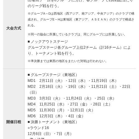
出場32チームを8グループに分け、各グループで2回戦総当たり
のリーグ戦を行う。
※グループA～Dは西地区（西アジア、南アジア、中央アジア）のクラブで構
成され、グループE～Hは東地区（東アジア、ＡＳＥＡＮ）のクラブで構成さ
れる。
大会方式
※同一の協会に所属しているクラブは、同じグループには所属しない。
■ ノックアウトステージ
グループステージ各グループ上位2チーム（計16チーム）によ
り、トーナメント戦を行う。
※準決勝までは東西の地区をまたいだ対戦は行われない。
■ グループステージ（東地区）
MD1 2月11日（火）・12日（水）・11月19日（木）
MD2 2月18日（火）・19日（水）・11月21日（土）・22日
（日）
MD3 3月3日（火）・11月24日（火）・25日（水）
MD4 11月25日（水）・27日（金）・28日（土）
MD5 11月30日（月）・12月1日（火）
MD6 12月3日（木）・4日（金）
開催日程
■ 決勝トーナメント（東地区）
○ラウンド16
12月6日（日）・7日（月）