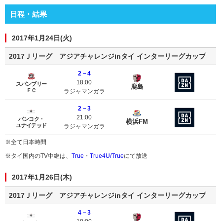
日程・結果
2017年1月24日(火)
2017Ｊリーグ アジアチャレンジinタイ インターリーグカップ
2－4
スパンブリーＦＣ
鹿島アントラーズ
18:00
スパンブリー
鹿島
ＦＣ
ラジャマンガラ
2－3
バンコク・ユナイテッド
横浜FM
21:00
バンコク・
横浜FM
ユナイテッド
ラジャマンガラ
※全て日本時間
※タイ国内のTV中継は、
True
・
True4U/True
にて放送
2017年1月26日(木)
2017Ｊリーグ アジアチャレンジinタイ インターリーグカップ
4－3
バンコク・ユナイテッド
鹿島アントラーズ