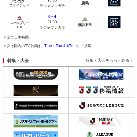
18:00
バンコク・
鹿島
ユナイテッド
ラジャマンガラ
0－4
スパンブリーＦＣ
横浜FM
21:00
スパンブリー
横浜FM
ＦＣ
ラジャマンガラ
※全て日本時間
※タイ国内のTV中継は、
True
・
True4U/True
にて放送
特集・大会
特集・大会をもっとみる