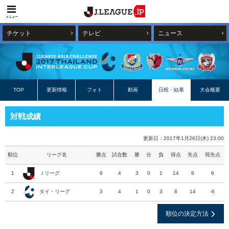
メニュー
チケット
テレビ
ニュース
TOP
更新情報
フォト
動画
日程・結果
大会概要
対戦成績
更新日：2017年1月26日(木) 23:00
順位
リーグ名
勝点
試合数
勝
分
負
得点
失点
得失点
1
Ｊリーグ
9
4
3
0
1
14
8
6
2
タイ・リーグ
3
4
1
0
3
8
14
-6
順位の決定方法