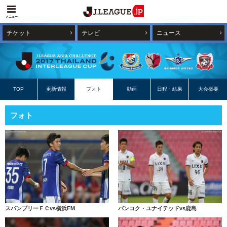
メニュー
チケット
テレビ
ニュース
TOP
更新情報
フォト
動画
日程・結果
大会概要
フォト
スパンブリーＦＣvs横浜FM
バンコク・ユナイテッドvs鹿島