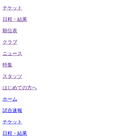
チケット
日程・結果
順位表
クラブ
ニュース
特集
スタッツ
はじめての方へ
ホーム
試合速報
チケット
日程・結果