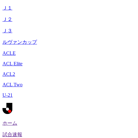
Ｊ１
Ｊ２
Ｊ３
ルヴァンカップ
ACLE
ACL Elite
ACL2
ACL Two
U-21
ホーム
試合速報