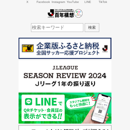
X
Facebook
Instagram
YouTube
LINE
TikTok
J.LEAGUE百年構想
検索