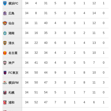
横浜ＦＣ
34
4
31
5
0
0
1
12
1
横浜FC
サンフレッチェ広島
34
8
31
5
2
0
4
14
0
広島
ベガルタ仙台
34
11
40
4
0
0
1
12
0
仙台
湘南ベルマーレ
34
16
35
3
0
0
2
11
5
湘南
清水エスパルス
34
22
40
6
0
1
4
13
0
清水
名古屋グランパス
34
32
34
4
2
2
5
10
1
名古屋
ヴィッセル神戸
34
41
43
4
0
0
5
7
0
神戸
ＦＣ東京
34
50
44
9
0
1
8
10
0
FC東京
横浜Ｆ・マリノス
34
50
47
3
0
2
8
11
3
横浜FM
北海道コンサドーレ札幌
34
51
54
5
1
1
7
11
0
札幌
浦和レッズ
34
52
47
7
0
1
4
6
1
浦和