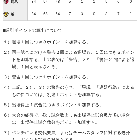
鹿島アントラーズ
34
54
48
5
1
1
5
6
0
鹿島
柏レイソル
34
68
54
7
3
0
8
7
1
柏
■反則ポイントの算出について
１）退場１回につき３ポイントを加算する。
２）同一試合における警告２回による退場も、１回につき３ポイン
トを加算する。上の表では「警告」２回、「警告２回による退
場」１回と表示される。
３）警告１回につき１ポイントを加算する。
４）上記、２）、３）の警告のうち、「異議」「遅延行為」による
ものについては、別途１ポイントを加算する。
５）出場停止１試合につき３ポイントを加算する。
６）大会の終盤で、残り試合数よりも出場停止試合数が多い場合
は、出場停止試合数分をポイント加算する。
７）ベンチにいる交代要員、またはチームスタッフに対する処分
も、ポイント加算の対象とする。