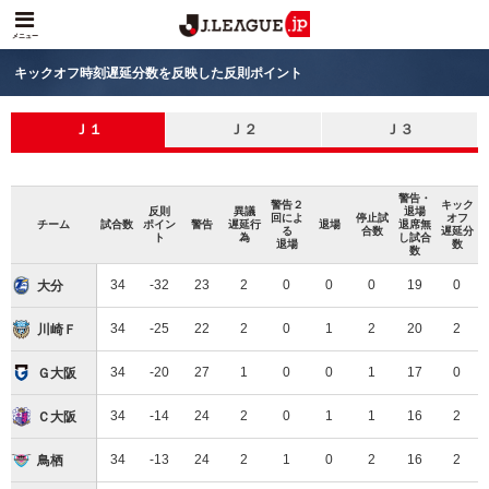
メニュー
キックオフ時刻遅延分数を反映した反則ポイント
Ｊ１
Ｊ２
Ｊ３
警告・
警告２
キック
反則
異議
退場
回によ
停止試
オフ
チーム
試合数
ポイン
警告
遅延行
退場
退席無
る
合数
遅延分
ト
為
し試合
退場
数
数
大分トリニータ
34
-32
23
2
0
0
0
19
0
大分
川崎フロンターレ
34
-25
22
2
0
1
2
20
2
川崎Ｆ
ガンバ大阪
34
-20
27
1
0
0
1
17
0
Ｇ大阪
セレッソ大阪
34
-14
24
2
0
1
1
16
2
Ｃ大阪
サガン鳥栖
34
-13
24
2
1
0
2
16
2
鳥栖