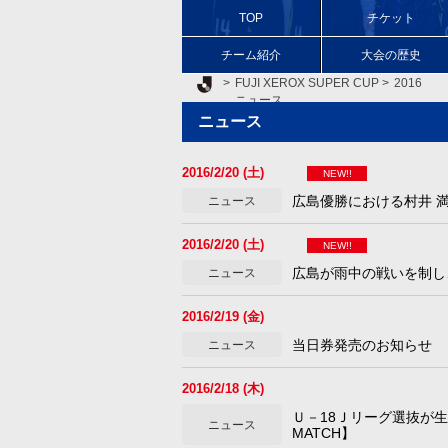
TOP
チケット
チーム紹介
大会の歴史
Ｊリーグ TOP
FUJI XEROX SUPER CUP
2016
ニュース
ニュース
2016/2/20 (土)
NEW!!
広島優勝における村井 
ニュース
2016/2/20 (土)
NEW!!
広島が雨中の戦いを制し
ニュース
2016/2/19 (金)
当日券発売のお知らせ
ニュース
2016/2/18 (木)
Ｕ－18Ｊリーグ選抜が生地
ニュース
MATCH】