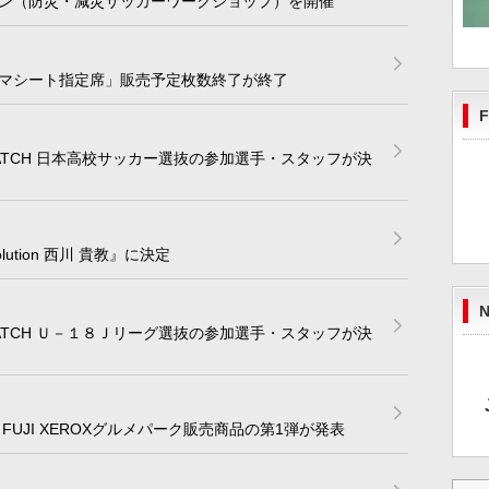
ン（防災・減災サッカーワークショップ）を開催
マシート指定席」販売予定枚数終了が終了
F
ON MATCH 日本高校サッカー選抜の参加選手・スタッフが決
lution 西川 貴教』に決定
N
ON MATCH Ｕ－１８Ｊリーグ選抜の参加選手・スタッフが決
FUJI XEROXグルメパーク販売商品の第1弾が発表