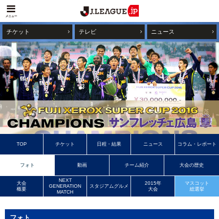
メニュー
チケット
テレビ
ニュース
TOP
チケット
日程・結果
ニュース
コラム・レポート
フォト
動画
チーム紹介
大会の歴史
NEXT
大会
2015年
マスコット
GENERATION
スタジアムグルメ
概要
大会
総選挙
MATCH
フォト