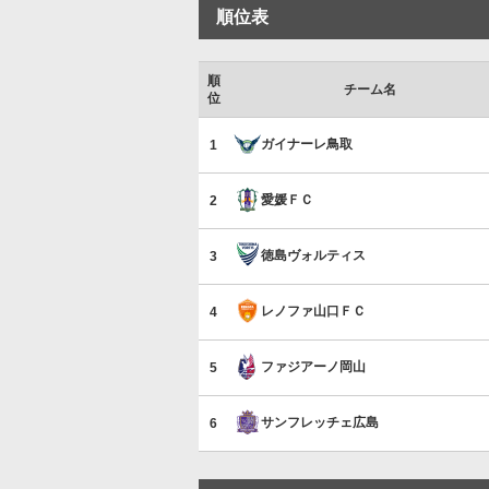
順位表
順
チーム名
位
ガイナーレ鳥取
ガイナーレ
鳥取
1
愛媛ＦＣ
愛媛
ＦＣ
2
徳島ヴォルティス
徳島
ヴォルティス
3
レノファ山口ＦＣ
レノファ
山口
ＦＣ
4
ファジアーノ岡山
ファジアーノ
岡山
5
サンフレッチェ広島
サンフレッチェ
広島
6