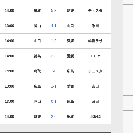
14:00
鳥取
5-3
愛媛
チュスタ
13:00
岡山
4-1
山口
政田
14:00
山口
1-3
愛媛
維新ラサ
14:00
徳島
2-3
愛媛
ＴＳＶ
14:00
鳥取
1-0
広島
チュスタ
13:00
広島
1-1
愛媛
吉田
13:00
岡山
0-1
徳島
政田
14:00
愛媛
2-6
鳥取
北条陸