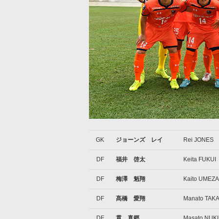
GK
ジョーンズ レイ
Rei JONES
DF
福井 啓太
Keita FUKUI
DF
梅澤 魁翔
Kaito UMEZ
DF
髙橋 愛翔
Manato TAK
DF
貫 真郷
Masato NUKI