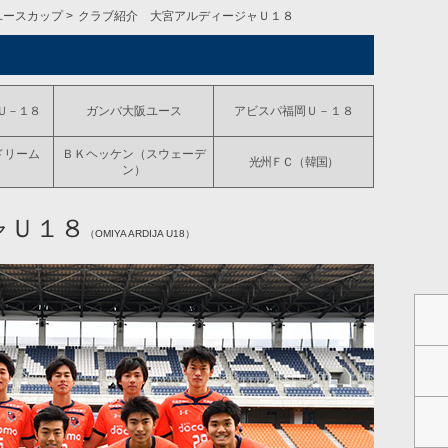
ユースカップ
クラブ紹介 大宮アルディージャＵ１８
Ｕ－１８
ガンバ大阪ユース
アビスパ福岡Ｕ－１８
ドリーム
ＢＫヘッケン（スウェーデ
光州ＦＣ（韓国）
）
ン）
ャＵ１８
（OMIYA ARDIJA U18）