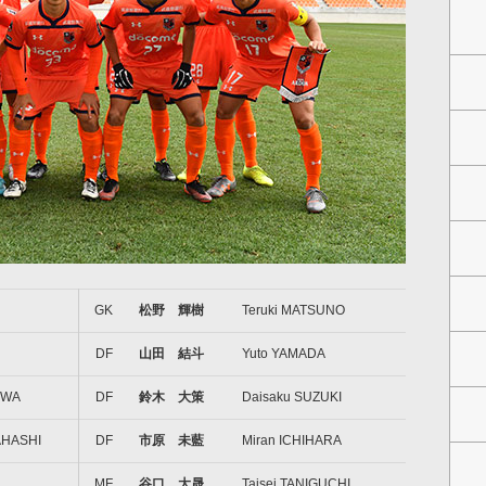
GK
松野 輝樹
Teruki MATSUNO
DF
山田 結斗
Yuto YAMADA
AWA
DF
鈴木 大策
Daisaku SUZUKI
AHASHI
DF
市原 未藍
Miran ICHIHARA
MF
谷口 大晟
Taisei TANIGUCHI