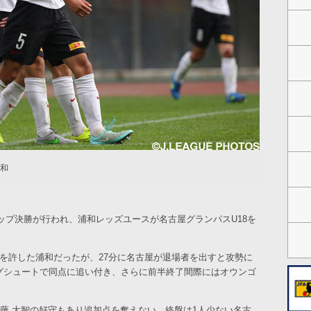
浦和
ップ決勝が行われ、浦和レッズユースが名古屋グランパスU18を
ルを許した浦和だったが、27分に名古屋が退場者を出すと攻勢に
ングシュートで同点に追い付き、さらに前半終了間際にはオウンゴ
藤 大智の好守もあり追加点を奪えない。終盤は1人少ない名古