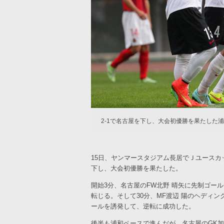
2-1で名古屋を下し、大会初優勝を果たした
15日、ヤンマースタジアム長居でＪユースカ
下し、大会初優勝を果たした。
開始3分、名古屋のFW北野 晴矢に先制ゴー
転じる。そして30分、MF渡辺 陽のヘディ
ールを誘発して、逆転に成功した。
後半も浦和ペースで進んだが、名古屋のGK加