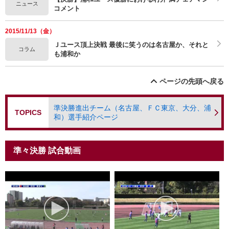
ニュース
コメント
2015/11/13（金）
Ｊユース頂上決戦 最後に笑うのは名古屋か、それと
コラム
も浦和か
ページの先頭へ戻る
準決勝進出チーム（名古屋、ＦＣ東京、大分、浦
TOPICS
和）選手紹介ページ
準々決勝 試合動画