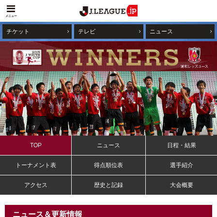
メニュー
チケット
テレビ
ニュース
TOP
ニュース
日程・結果
トーナメント表
得点順位表
選手紹介
アクセス
歴史と記録
大会概要
ニュース＆更新情報